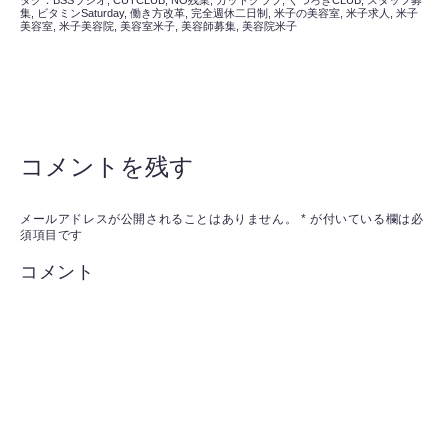
集
,
ビタミンSaturday
,
働き方改革
,
完全週休二日制
,
米子の美容室
,
米子求人
,
米子
美容室
,
米子美容院
,
美容室米子
,
美容師募集
,
美容院米子
コメントを残す
メールアドレスが公開されることはありません。
*
が付いている欄は必
須項目です
コメント