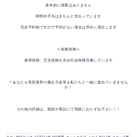
基本的に残業はありません
時間外手当はきちんと支払っています
完全予約制ですので予約がない場合は早めに退社します
☆各種保険☆
雇用保険、労災保険を含め社会保険完備しています
＊あなたも美容業界の働き方改革を私たちと一緒に進めていきません
か！
その他の詳細は、面談や電話にて気軽におたずね下さい！！
タグ：
BSSラジオ
,
CUTCLUB
,
NO残業
,
カットクラブ
,
くつろぎCLUB
,
スタッフ募