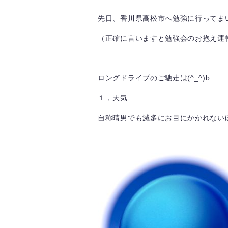
先日、香川県高松市へ勉強に行ってま
（正確に言いますと勉強会のお抱え運
ロングドライブのご馳走は(^_^)b
１，天気
自称晴男でも滅多にお目にかかれないほ