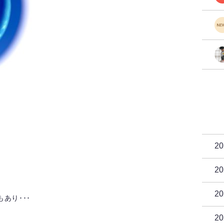
2
2
2
あり･･･
2