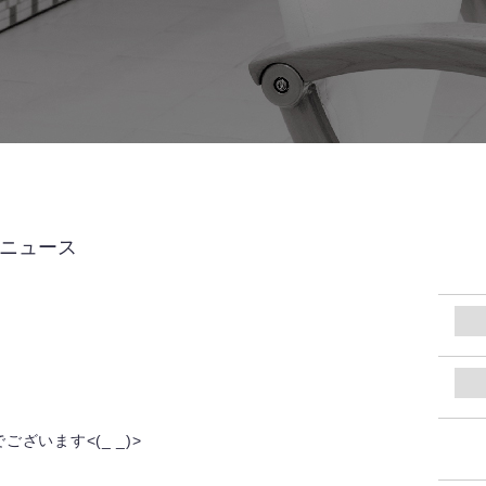
LUBニュース
ざいます<(_ _)>