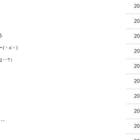
2
2
る
2
(・o・)
2
･･?）
2
2
2
2
･･
2
。