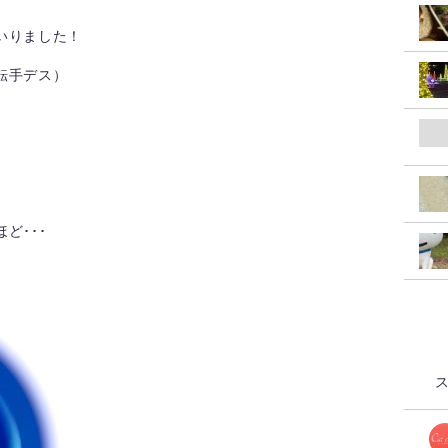
いりました！
転手デス）
ど･･･