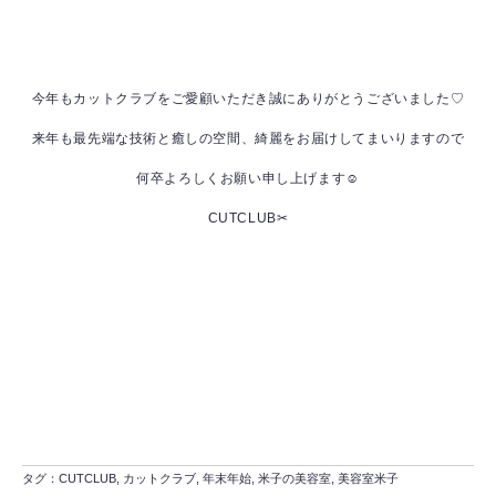
今年もカットクラブをご愛顧いただき誠にありがとうございました♡
来年も最先端な技術と癒しの空間、綺麗をお届けしてまいりますので
何卒よろしくお願い申し上げます☺
CUTCLUB✂
タグ：
CUTCLUB
,
カットクラブ
,
年末年始
,
米子の美容室
,
美容室米子