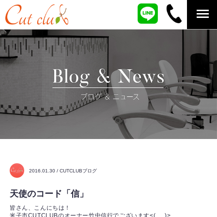
2016.01.30 / CUTCLUBブログ
天使のコード「信」
皆さん、こんにちは！
米子市CUTCLUBのオーナー竹中信行でございます<(_ _)>