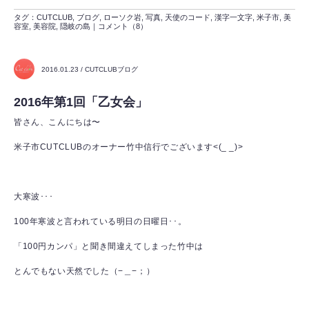
タグ：
CUTCLUB
,
ブログ
,
ローソク岩
,
写真
,
天使のコード
,
漢字一文字
,
米子市
,
美
容室
,
美容院
,
隠岐の島
｜
コメント（8）
2016.01.23 / CUTCLUBブログ
2016年第1回「乙女会」
皆さん、こんにちは〜
米子市CUTCLUBのオーナー竹中信行でございます<(_ _)>
大寒波･･･
100年寒波と言われている明日の日曜日･･。
「100円カンパ」と聞き間違えてしまった竹中は
とんでもない天然でした（−＿−；）