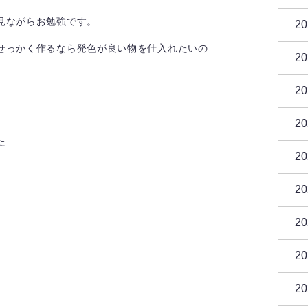
見ながらお勉強です。
2
せっかく作るなら発色が良い物を仕入れたいの
2
2
2
た
2
2
2
2
2