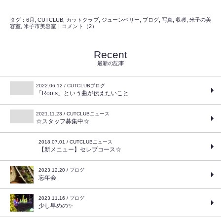
タグ：
6月
,
CUTCLUB
,
カットクラブ
,
ジューンベリー
,
ブログ
,
写真
,
収穫
,
米子の美
容室
,
米子市美容室
｜
コメント（2）
Recent
最新の記事
2022.06.12 / CUTCLUBブログ
「Roots」という曲が伝えたいこと
2021.11.23 / CUTCLUBニュース
☆スタッフ募集中☆
2018.07.01 / CUTCLUBニュース
【新メニュー】セレブコース☆
2023.12.20 / ブログ
忘年会
2023.11.16 / ブログ
少し早めの✨