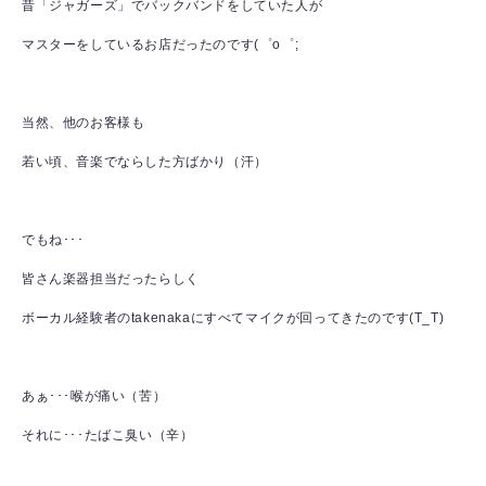
昔「ジャガーズ」でバックバンドをしていた人が
マスターをしているお店だったのです(゜o゜;
当然、他のお客様も
若い頃、音楽でならした方ばかり（汗）
でもね･･･
皆さん楽器担当だったらしく
ボーカル経験者のtakenakaにすべてマイクが回ってきたのです(T_T)
あぁ･･･喉が痛い（苦）
それに･･･たばこ臭い（辛）