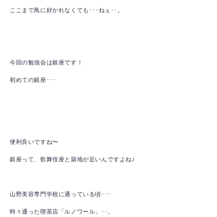
ここまで鳥に好かれなくても･･･ねぇ･･。
今回の勉強会は銀座です！
初めての銀座･･･
便利良いですね〜
銀座って、歌舞伎座と築地が近いんですよね♪
山野美容専門学校に通っている頃･･･
時々通った喫茶店「ルノワール」･･。