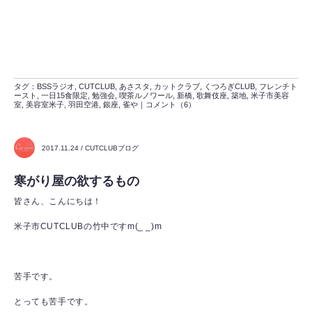
タグ：
BSSラジオ
,
CUTCLUB
,
あさスタ
,
カットクラブ
,
くつろぎCLUB
,
フレンチト
ースト
,
一日15食限定
,
勉強会
,
喫茶ルノワール
,
新橋
,
歌舞伎座
,
築地
,
米子市美容
室
,
美容室米子
,
羽田空港
,
銀座
,
雀や
｜
コメント（6）
2017.11.24 / CUTCLUBブログ
寒がり屋の欲するもの
皆さん、こんにちは！
米子市CUTCLUBの竹中ですm(_ _)m
苦手です。
とっても苦手です。