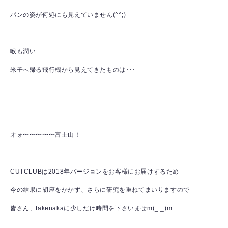
パンの姿が何処にも見えていません(^^;)
喉も潤い
米子へ帰る飛行機から見えてきたものは･･･
オォ〜〜〜〜〜富士山！
CUTCLUBは2018年バージョンをお客様にお届けするため
今の結果に胡座をかかず、さらに研究を重ねてまいりますので
皆さん、takenakaに少しだけ時間を下さいませm(_ _)m