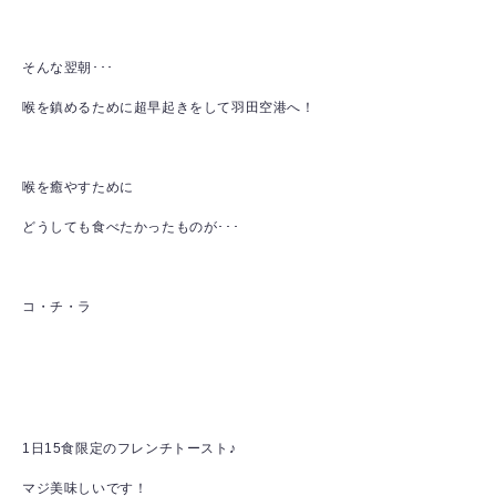
そんな翌朝･･･
喉を鎮めるために超早起きをして羽田空港へ！
喉を癒やすために
どうしても食べたかったものが･･･
コ・チ・ラ
1日15食限定のフレンチトースト♪
マジ美味しいです！