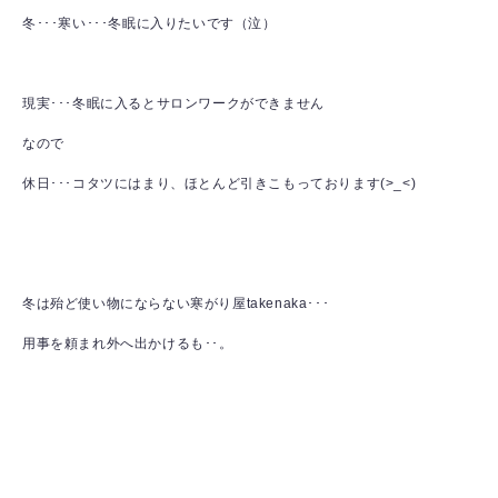
冬･･･寒い･･･冬眠に入りたいです（泣）
現実･･･冬眠に入るとサロンワークができません
なので
休日･･･コタツにはまり、ほとんど引きこもっております(>_<)
冬は殆ど使い物にならない寒がり屋takenaka･･･
用事を頼まれ外へ出かけるも･･。