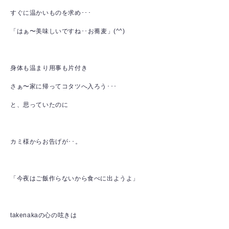
すぐに温かいものを求め･･･
「はぁ〜美味しいですね･･お蕎麦」(^^)
身体も温まり用事も片付き
さぁ〜家に帰ってコタツへ入ろう･･･
と、思っていたのに
カミ様からお告げが･･。
「今夜はご飯作らないから食べに出ようよ」
takenakaの心の呟きは