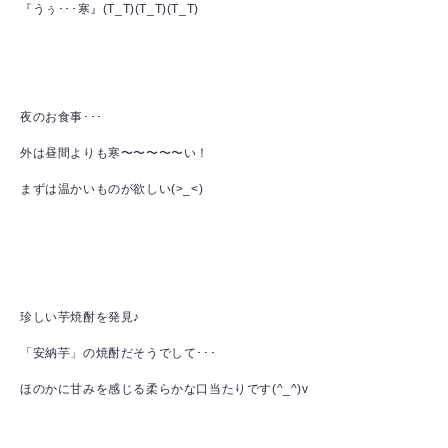
『うぅ･･･寒』(T_T)(T_T)(T_T)
夜のお食事･･･
外は昼間よりも寒〜〜〜〜〜い！
まずは温かいものが欲しい(>_<)
珍しい芋焼酎を発見♪
「安納芋」の焼酎だそうでして･･･
ほのかに甘みを感じる柔らかな口当たりです(^_^)v