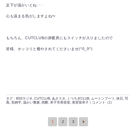
足下が温かいとね･･･
心も温まる気がしますよね〜
もちろん、CUTCLUBの床暖房にもスイッチが入りましたので
皆様、ホッコリと癒やされてくださいませ(^0_0^)
タグ：
BSSラジオ
,
CUTCLUB
,
あさスタ
,
くつろぎCLUB
,
ムートンブーツ
,
休日
,
写
真
,
安納芋
,
温かい蕎麦
,
焼酎
,
米子市美容室
,
美容室米子
｜
コメント（2）
1
2
3