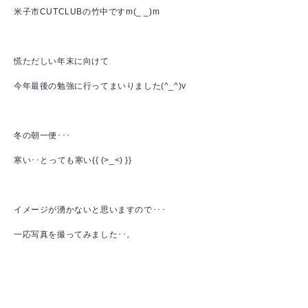
米子市CUTCLUBの竹中ですm(_ _)m
慌ただしい年末に向けて
今年最後の勉強に行ってまいりました(^_^)v
冬の朝一便･･･
寒い･･とっても寒い{{ (>_<) }}
イメージが湧かないと思いますので･･･
一応写真を撮ってみました･･。