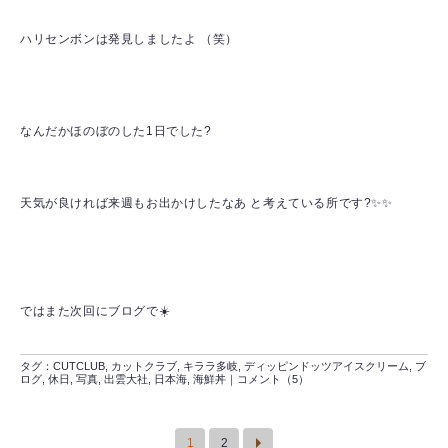
ハリセンボンは発見しましたよ （笑）
なんだかほのぼのした1日でした?
天気が良ければ来週もお出かけしたなあ と考えている所です?✨✨
ではまた次回にブログで☀️
タグ：
CUTCLUB
,
カットクラブ
,
キララ多岐
,
ディッピンドッツアイスクリーム
,
ブ
ログ
,
休日
,
写真
,
出雲大社
,
日本海
,
海鮮丼
｜
コメント（5）
1
2