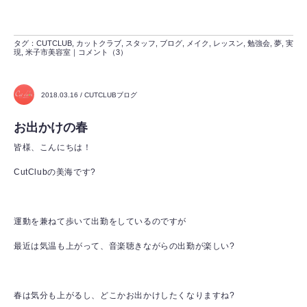
タグ：
CUTCLUB
,
カットクラブ
,
スタッフ
,
ブログ
,
メイク
,
レッスン
,
勉強会
,
夢
,
実
現
,
米子市美容室
｜
コメント（3）
2018.03.16 / CUTCLUBブログ
お出かけの春
皆様、こんにちは！
CutClubの美海です?
運動を兼ねて歩いて出勤をしているのですが
最近は気温も上がって、音楽聴きながらの出勤が楽しい?
春は気分も上がるし、どこかお出かけしたくなりますね?