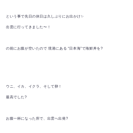
という事で先日の休日は久しぶりにお出かけ✨
出雲に行ってきました〜！
の前にお腹が空いたので 境港にある “日本海”で海鮮丼を?
ウニ、イカ、イクラ、そして卵！
最高でした?
お腹一杯になった所で、出雲へ出発?