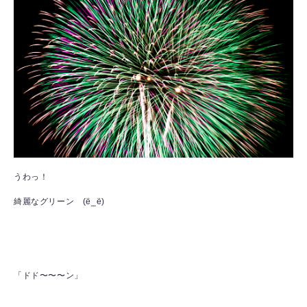
うわっ！
綺麗なグリーン (ё_ё)
「ドド〜〜〜ン」