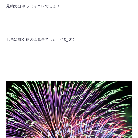
見納めはやっぱりコレでしょ！
七色に輝く花火は見事でした (^0_0^)