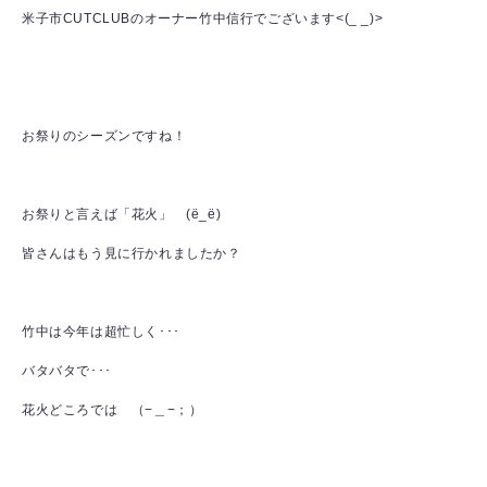
米子市CUTCLUBのオーナー竹中信行でございます<(_ _)>
お祭りのシーズンですね！
お祭りと言えば「花火」 (ё_ё)
皆さんはもう見に行かれましたか？
竹中は今年は超忙しく･･･
バタバタで･･･
花火どころでは （−＿−；）