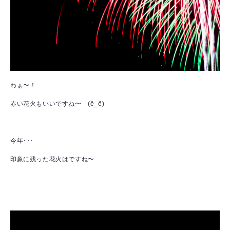
わぁ〜！
赤い花火もいいですね〜 (ё_ё)
今年･･･
印象に残った花火はですね〜