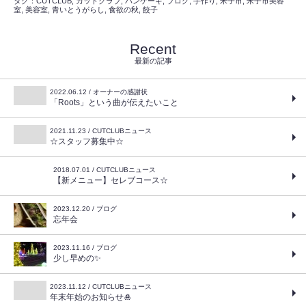
タグ：
CUTCLUB
,
カットクラブ
,
パンケーキ
,
ブログ
,
手作り
,
米子市
,
米子市美容
室
,
美容室
,
青いとうがらし
,
食欲の秋
,
餃子
Recent
最新の記事
2022.06.12 / オーナーの感謝状
「Roots」という曲が伝えたいこと
2021.11.23 / CUTCLUBニュース
☆スタッフ募集中☆
2018.07.01 / CUTCLUBニュース
【新メニュー】セレブコース☆
2023.12.20 / ブログ
忘年会
2023.11.16 / ブログ
少し早めの✨
2023.11.12 / CUTCLUBニュース
年末年始のお知らせ🎍