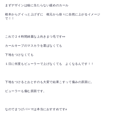
まずデザインは瞼に当たらない緩めのカール
根本からグイっと上げずに 根元から徐々に自然に上がるイメージ
で！！
これで２４時間綺麗な上向きまつ毛です👀
カールキープのマスカラを選ばなくても
下地をつけなくても
１日に何度もビューラーで上げなくても よくなるんです！！
下地をつけるとおとすのも大変で結果こすって傷みの原因に。
ビューラーも傷む原因です。
なのでまつげパーマは本当におすすめです✊