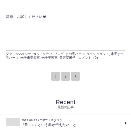
是非、お試しください💓
タグ：
BSSラジオ
,
カットクラブ
,
ブログ
,
まつ毛パーマ
,
ラッシュリフト
,
米子まつ
毛パーマ
,
米子市美容室
,
米子美容室
,
美容室米子
｜
コメント（0）
1
2
Recent
最新の記事
2022.06.12 / CUTCLUBブログ
「Roots」という曲が伝えたいこと