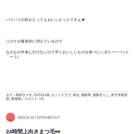
パリパリの飴がとってもおいしかったですよ💓
コロナが爆発的に増えているので
なかなか外食に行けないので早くおいしいものを食べにいきたーーーい(
｀ー´)ノ
タグ：
BSSラジオ
,
CUTCLUB
,
カットクラブ
,
休日
,
海鮮丼
,
海鮮尽くし
,
米子市美容
室
,
美保関
｜
コメント（0）
2022.01.22 / CUTCLUBブログ
24時間上向きまつ毛👀