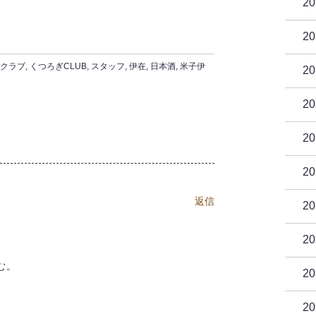
2
2
クラブ
,
くつろぎCLUB
,
スタッフ
,
伊在
,
日本酒
,
米子伊
2
2
2
2
返信
2
2
む。
2
2