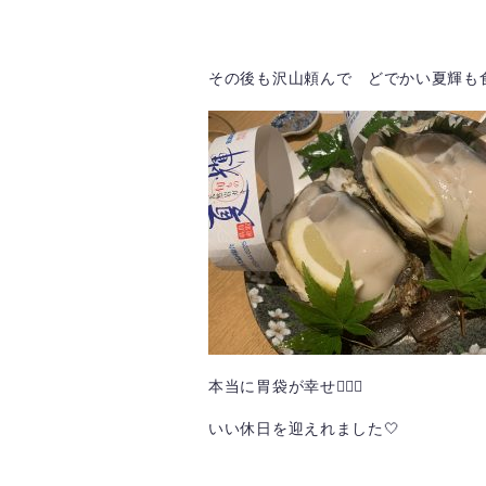
その後も沢山頼んで どでかい夏輝も
本当に胃袋が幸せ🙆‍♀️✨
いい休日を迎えれました🤍