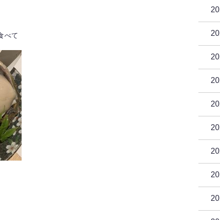
2
2
食べて
2
2
2
2
2
2
2