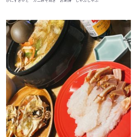
かにすき🍲と カニみそ焼き お刺身 しゃぶしゃぶ