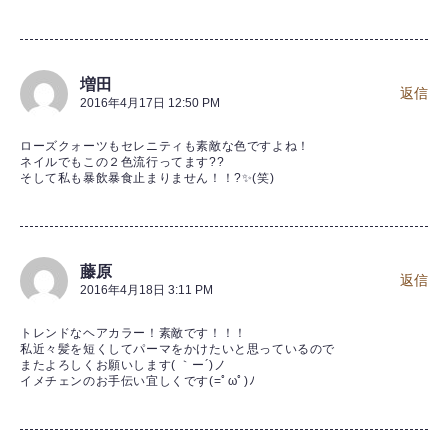
増田
返信
2016年4月17日 12:50 PM
ローズクォーツもセレニティも素敵な色ですよね！
ネイルでもこの２色流行ってます??
そして私も暴飲暴食止まりません！！?✨(笑)
藤原
返信
2016年4月18日 3:11 PM
トレンドなヘアカラー！素敵です！！！
私近々髪を短くしてパーマをかけたいと思っているので
またよろしくお願いします( ｀ー´)ノ
イメチェンのお手伝い宜しくです(=ﾟωﾟ)ﾉ