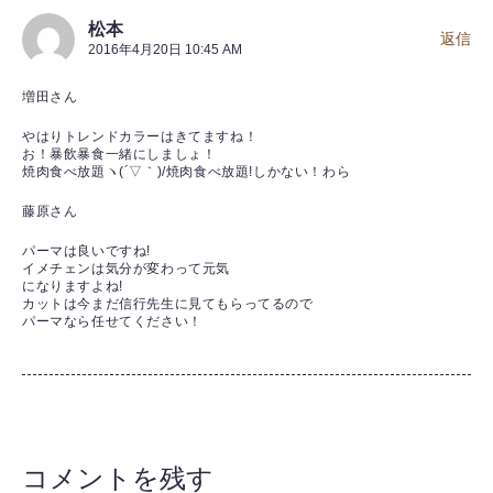
松本
返信
2016年4月20日 10:45 AM
増田さん
やはりトレンドカラーはきてますね！
お！暴飲暴食一緒にしましょ！
焼肉食べ放題ヽ(´▽｀)/焼肉食べ放題!しかない！わら
藤原さん
パーマは良いですね!
イメチェンは気分が変わって元気
になりますよね!
カットは今まだ信行先生に見てもらってるので
パーマなら任せてください！
コメントを残す