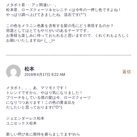
メタボト君･･･アッ間違い･･。
松本君、ローズクォーツ＆セレニティは今年の一押し色ですよね！
やっぱり調べ上げてきましたね、流石です(^^)
この色をメラニン色素を含有する髪の毛にどう表現するのか？
宿題としてはとてもやりがいのあるテーマです。
お客様も楽しみに待っておられると思いますので、くれぐれもよろしく
お願いいたしますね< (_ _)>
松本
返信
2016年4月17日 9:22 AM
メタボト。。。あ、マツモトです！
トレンドですから、やはり気になりました！
ブリーチをしている僕の髪は今、ローズクォーツ
になりつつあります！この色の黄金比を
だしたいと思っております(^O^)
ジェエンダーレス松本
ユニセックス松本
新しい呼び名に期待を膨らましてます!わら