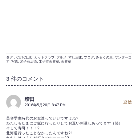
タグ：
CUTCLUB
,
カットクラブ
,
グルメ
,
すし三昧
,
ブログ
,
みるくの里
,
ワンダーコ
ア
,
写真
,
米子商店街
,
米子市美容室
,
美容室
3 件のコメント
増田
返信
2016年5月20日 8:47 PM
美容学生時代のお友達っていいですよね?
わたしもたまにご飯に行ったりしてお互い刺激しあってます（笑）
そして寿司！！！?
北海道行ったことなかったんですね?‼️
わたしはいくらが好きですーーー??