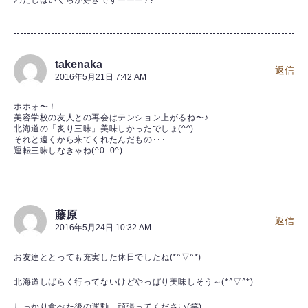
takenaka
返信
2016年5月21日 7:42 AM
ホホォ〜！
美容学校の友人との再会はテンション上がるね〜♪
北海道の「炙り三昧」美味しかったでしょ(^^)
それと遠くから来てくれたんだもの･･･
運転三昧しなきゃね(^0_0^)
藤原
返信
2016年5月24日 10:32 AM
お友達ととっても充実した休日でしたね(*^▽^*)
北海道しばらく行ってないけどやっぱり美味しそう～(*^▽^*)
しっかり食べた後の運動、頑張ってください(笑)