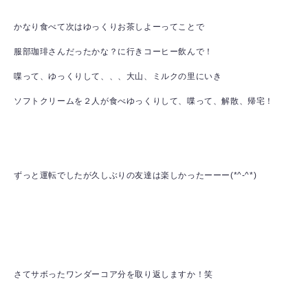
かなり食べて次はゆっくりお茶しよーってことで
服部珈琲さんだったかな？に行きコーヒー飲んで！
喋って、ゆっくりして、、、大山、ミルクの里にいき
ソフトクリームを２人が食べゆっくりして、喋って、解散、帰宅！
ずっと運転でしたが久しぶりの友達は楽しかったーーー(*^-^*)
さてサボったワンダーコア分を取り返しますか！笑