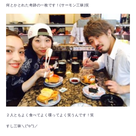
何とかとれた奇跡の一枚です！(サーモン三昧)笑
２人ともよく食べてよく喋ってよく笑うんです！笑
すし三昧＼(^o^)／