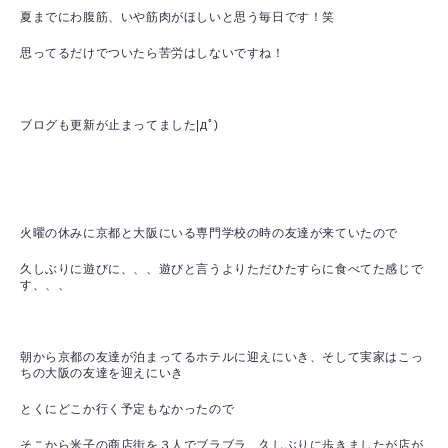
夏までにわ腹筋、いや筋肉がほしいと思う毎日です！笑
思ってるだけでついたら苦労はしないですね！
ブログも更新が止まってました|дﾟ)
火曜の休みに京都と大阪にいる専門学校の時の友達が来ていたので
久しぶりに遊びに、、、遊びと言うよりただひたすらに食べてた感じで
す、、、
朝から京都の友達が泊まってるホテルに迎えにいき、そして実家はこっ
ちの大阪の友達を迎えにいき
とくにどこか行く予定もなかったので
そこから米子の商店街を３人でブラブラ、久しぶりに歩きましたが店が