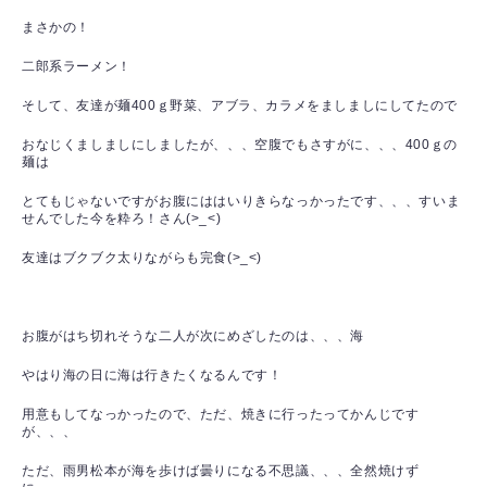
まさかの！
二郎系ラーメン！
そして、友達が麺400ｇ野菜、アブラ、カラメをましましにしてたので
おなじくましましにしましたが、、、空腹でもさすがに、、、400ｇの
麺は
とてもじゃないですがお腹にははいりきらなっかったです、、、すいま
せんでした今を粋ろ！さん(>_<)
友達はブクブク太りながらも完食(>_<)
お腹がはち切れそうな二人が次にめざしたのは、、、海
やはり海の日に海は行きたくなるんです！
用意もしてなっかったので、ただ、焼きに行ったってかんじです
が、、、
ただ、雨男松本が海を歩けば曇りになる不思議、、、全然焼けず