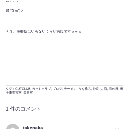
に、、、
帰宅(‘ω’)ノ
ＰＳ、晩御飯はいらないくらい満腹ですｗｗｗ
タグ：
CUTCLUB
,
カットクラブ
,
ブログ
,
ラーメン
,
今を粋ろ
,
仲良し
,
海
,
海の日
,
米
子市美容室
,
美容室
1 件のコメント
takenaka