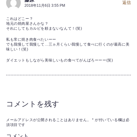
返信
2018年11月6日 3:55 PM
これはどこー？
地元の焼肉屋さんかな？
それにしてもカルビを頼まないなんて！(笑)
私も常に焼き肉食べたいーー
でも我慢して我慢して…三ヵ月くらい我慢して食べに行くのが最高に美
味しい！(笑)
ダイエットもしながら美味しいもの食べてがんばろーーー(笑)
コメントを残す
メールアドレスが公開されることはありません。
*
が付いている欄は必
須項目です
コメント