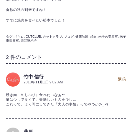
食欲の秋の到来ですね！
すでに焼肉を食べたい松本でした！
タグ：
4キロ
,
CUTCLUB
,
カットクラブ
,
ブログ
,
健康診断
,
焼肉
,
米子の美容室
,
米子
市美容室
,
美容室米子
2 件のコメント
竹中 信行
返信
2018年11月1日 9:02 AM
焼き肉…久しぶりに食べたいなぁ〜
量は少しで良くて、美味しいものを少し…
これって、よく耳にしてきた「大人の事情」ってやつか(>_<)
藤原