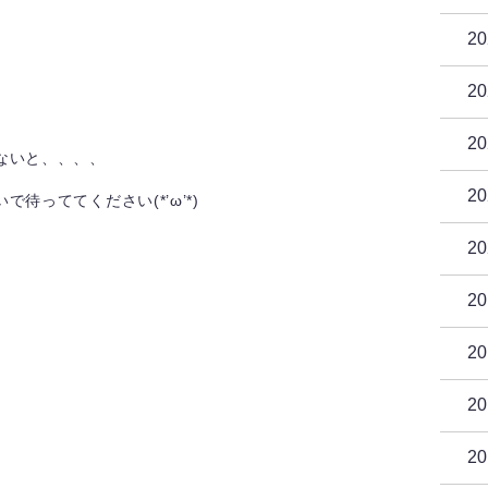
2
2
2
ないと、、、、
2
待っててください(*’ω’*)
2
2
2
2
2