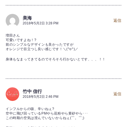
美海
返信
2018年5月2日 3:28 PM
増田さん
可愛いですよね！?
前のシンプルなデザインも良かったですが
オレンジで目立つし良い感じです！＼(^o^)／
身体もなまってきてるのでそろそろ行かないとです、、、！！
竹中 信行
返信
2018年5月2日 2:46 PM
インフルからの咳、辛いねぇ?
空中に飛び回っているPMやら花粉やら黄砂やら･･･
この時期の空気は澄んでいないからねぇ(￣。￣;)