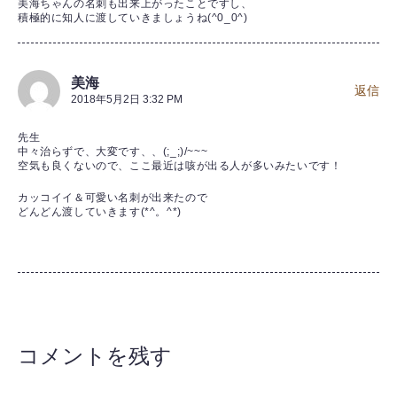
美海ちゃんの名刺も出来上がったことですし、
積極的に知人に渡していきましょうね(^0_0^)
美海
返信
2018年5月2日 3:32 PM
先生
中々治らずで、大変です、、(;_;)/~~~
空気も良くないので、ここ最近は咳が出る人が多いみたいです！
カッコイイ＆可愛い名刺が出来たので
どんどん渡していきます(*^。^*)
コメントを残す