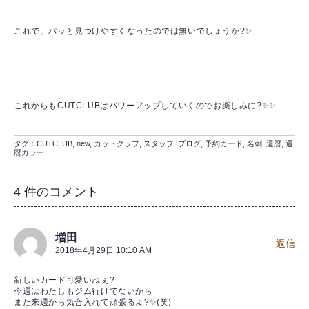
これで、パッと見つけやすくなったのでは無いでしょうか?✨
これからもCUTCLUBはパワーアップしていくのでお楽しみに?✨✨
タグ：
CUTCLUB
,
new
,
カットクラブ
,
スタッフ
,
ブログ
,
予約カード
,
名刺
,
還暦
,
還
暦カラー
4 件のコメント
増田
返信
2018年4月29日 10:10 AM
新しいカード可愛いねぇ?
今週はわたしもジム行けてないから
また来週から気合入れて頑張るよ?✨(笑)