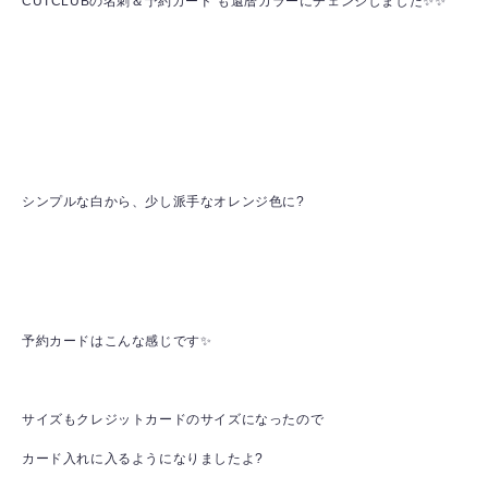
CUTCLUBの名刺＆予約カード も還暦カラーにチェンジしました✨✨
シンプルな白から、少し派手なオレンジ色に?
予約カードはこんな感じです✨
サイズもクレジットカードのサイズになったので
カード入れに入るようになりましたよ?