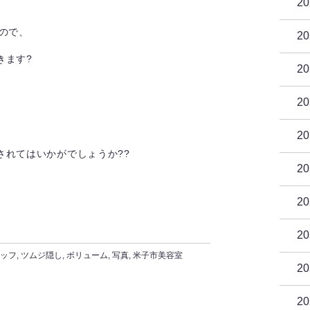
2
ので、
2
きます?
2
2
2
されてはいかがでしょうか??
2
2
2
ッフ
,
ツムジ隠し
,
ボリューム
,
写真
,
米子市美容室
2
2