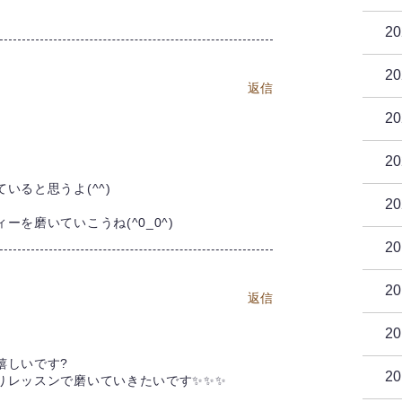
2
2
返信
2
2
いると思うよ(^^)
2
を磨いていこうね(^0_0^)
2
2
返信
2
嬉しいです?
2
りレッスンで磨いていきたいです✨✨✨