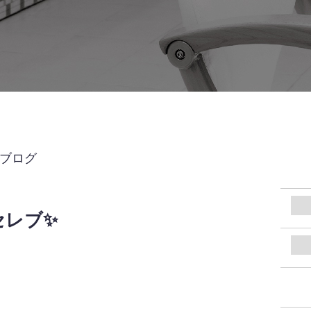
UBブログ
セレブ✨