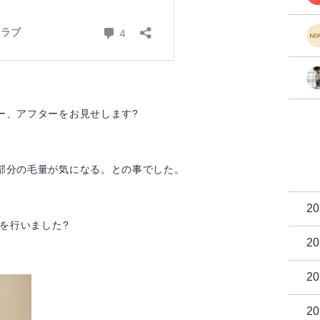
ー、アフターをお見せします?
部分の毛量が気になる。との事でした。
2
術を行いました?
2
2
2