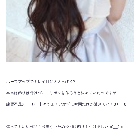
ハーフアップでキレイ目に大人っぽく?
本当は飾りは付けづに リボンを作ろうと決めていたのですが…
練習不足((+_+)) 中々うまくいかずに時間だけが過ぎていく((+_+))
焦ってもいい作品も出来ないため今回は飾りを付けましたm(__)m