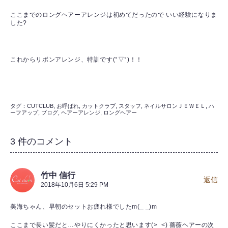
ここまでのロングヘアーアレンジは初めてだったので いい経験になりま
した?
これからリボンアレンジ、特訓です(°▽°)！！
タグ：
CUTCLUB
,
お呼ばれ
,
カットクラブ
,
スタッフ
,
ネイルサロンＪＥＷＥＬ
,
ハ
ーフアップ
,
ブログ
,
ヘアーアレンジ
,
ロングヘアー
3 件のコメント
竹中 信行
返信
2018年10月6日 5:29 PM
美海ちゃん、早朝のセットお疲れ様でしたm(_ _)m
ここまで長い髪だと…やりにくかったと思います(>_<) 薔薇ヘアーの次