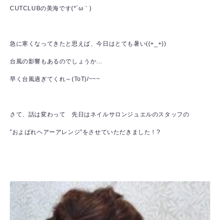
CUTCLUBの美海です(*´ω｀)
急に寒くなってきたと思えば、今日はとても暑い((+_+))
台風の影響もあるのでしょうか…
早く台風過ぎてくれ～(ToT)/~~~
さて、話は変わって 先日はネイルサロンジュエルのスタッフの
”およばれヘアーアレンジ”をさせていただきました！?