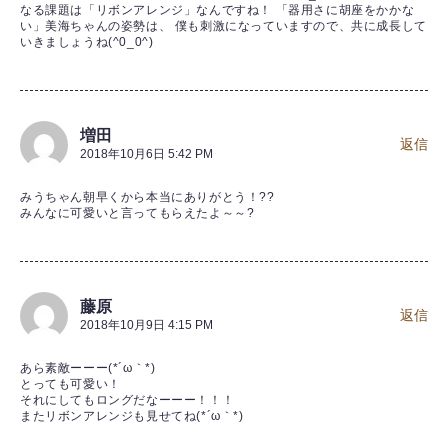
なる課題は「リボンアレンジ」なんですね！ 「器用さに胡座をかかな
い」美海ちゃんの姿勢は、 僕も刺激になっていますので、共に成長して
いきましょうね(^0_0^)
増田
返信
2018年10月6日 5:42 PM
みうちゃん朝早くから本当にありがとう！??
みんなに可愛いと言ってもらえたよ～～?
藤原
返信
2018年10月9日 4:15 PM
あら素敵ーーー(*´ω｀*)
とっても可愛い！
それにしてもロングだなーーー！！！
またリボンアレンジも見せてね(*´ω｀*)