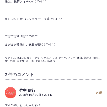
味は、抹茶とイチジク( *´艸｀)
久しぶりの食べるジェラード美味でした♡
ではでは今回はこの辺で…
まだまだ美味しい休日が続く( *´艸｀)
タグ：
CUTCLUB
,
カットクラブ
,
グルメ
,
パンケーキ
,
ブログ
,
休日
,
卵かけごはん
,
大江の郷
,
天美卵
,
米子市
,
美味しい
,
鳥取市
2 件のコメント
竹中 信行
返信
2018年10月10日 6:22 PM
大江の郷、行ったんだね！