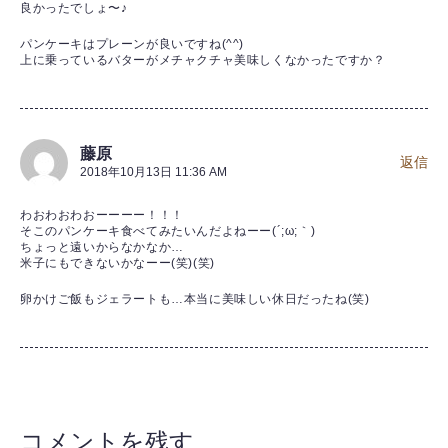
良かったでしょ〜♪
パンケーキはプレーンが良いですね(^^)
上に乗っているバターがメチャクチャ美味しくなかったですか？
藤原
返信
2018年10月13日 11:36 AM
わおわおわおーーーー！！！
そこのパンケーキ食べてみたいんだよねーー(´;ω;｀)
ちょっと遠いからなかなか…
米子にもできないかなーー(笑)(笑)
卵かけご飯もジェラートも…本当に美味しい休日だったね(笑)
コメントを残す