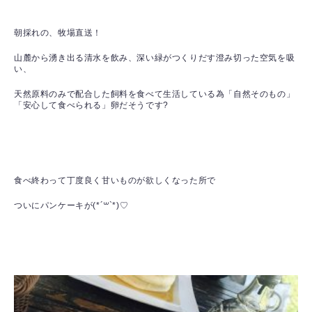
朝採れの、牧場直送！
山麓から湧き出る清水を飲み、深い緑がつくりだす澄み切った空気を吸
い、
天然原料のみで配合した飼料を食べて生活している為「自然そのもの」
「安心して食べられる」卵だそうです?
食べ終わって丁度良く甘いものが欲しくなった所で
ついにパンケーキが(*´꒳`*)♡