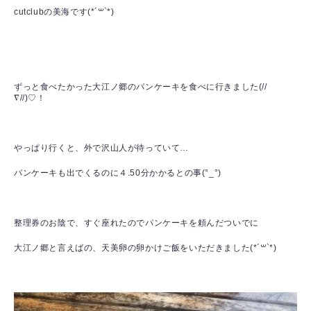
cutclubの美海です(*´꒳`*)
ずっと食べたかった大江ノ郷のパンケーキを食べに行きました(//
∇//)♡！
やっぱり行くと、外で沢山人が待っていて…
パンケーキも出でくるのに４.50分かかるとの事(°_°)
整理券のお陰で、すぐ座れたのでパンケーキを頼んだついでに
大江ノ郷と言えばの、天美卵の卵かけご飯をいただきました(*´꒳`*)