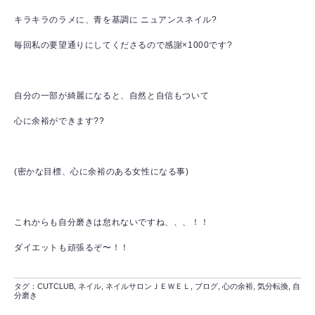
キラキラのラメに、青を基調に ニュアンスネイル?
毎回私の要望通りにしてくださるので感謝×1000です?
自分の一部が綺麗になると、自然と自信もついて
心に余裕ができます??
(密かな目標、心に余裕のある女性になる事)
これからも自分磨きは怠れないですね、、、！！
ダイエットも頑張るぞ〜！！
タグ：
CUTCLUB
,
ネイル
,
ネイルサロンＪＥＷＥＬ
,
ブログ
,
心の余裕
,
気分転換
,
自
分磨き