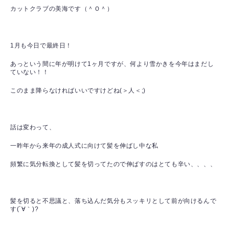
カットクラブの美海です（＾Ｏ＾）
1月も今日で最終日！
あっという間に年が明けて1ヶ月ですが、何より雪かきを今年はまだし
ていない！！
このまま降らなければいいですけどね(＞人＜;)
話は変わって、
一昨年から来年の成人式に向けて髪を伸ばし中な私
頻繁に気分転換として髪を切ってたので伸ばすのはとても辛い、、、、
髪を切ると不思議と、落ち込んだ気分もスッキリとして前が向けるんで
す(´∀｀)?