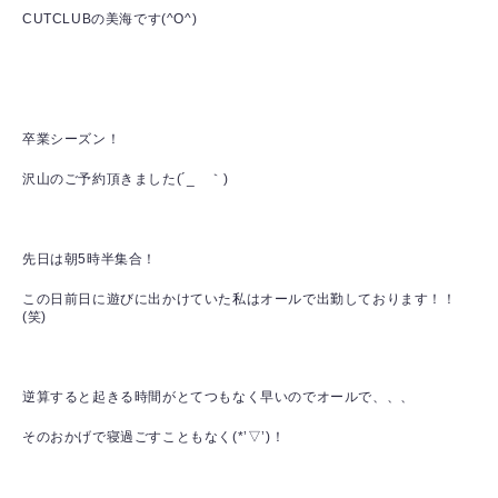
CUTCLUBの美海です(^O^)
卒業シーズン！
沢山のご予約頂きました(´_ゝ｀)
先日は朝5時半集合！
この日前日に遊びに出かけていた私はオールで出勤しております！！
(笑)
逆算すると起きる時間がとてつもなく早いのでオールで、、、
そのおかげで寝過ごすこともなく(*’▽’)！