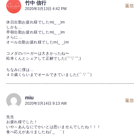
竹中 信行
返信
2020年3月13日 4:42 PM
休日出勤お疲れ様でしたm(_ _)m
しかも…
早朝出勤お疲れ様でしたm(_ _)m
さらに…
オール出勤お疲れ様でしたm(_ _)m
コメダのバーガーは大きかったね〜
松本くんとシェアして正解でした(￣▽￣;)
ちなみに僕は…
４０歳くらいまでオールできていました(⌒▽⌒)
miu
返信
2020年3月14日 9:13 AM
先生
お疲れ様でした！
いや～あんなにでかいとは思いませんでしたね！！！
食べ応えがありましたね(´_ゝ｀)