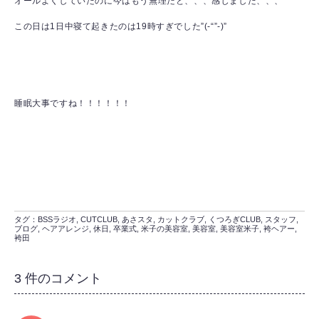
オールよくしていたのに今はもう無理だと、、、感じました、、、
この日は1日中寝て起きたのは19時すぎでした”(-“”-)”
睡眠大事ですね！！！！！！
タグ：
BSSラジオ
,
CUTCLUB
,
あさスタ
,
カットクラブ
,
くつろぎCLUB
,
スタッフ
,
ブログ
,
ヘアアレンジ
,
休日
,
卒業式
,
米子の美容室
,
美容室
,
美容室米子
,
袴ヘアー
,
袴田
3 件のコメント