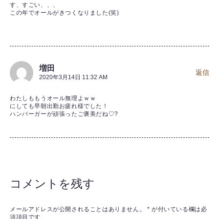
す、すごい、、、
この年でオールがきつくなりました(笑)
増田
返信
2020年3月14日 11:32 AM
わたしももうオール無理よｗｗ
にしても早朝出勤お疲れ様でした！
ハンバーガーが頑張ったご褒美だね♡?
コメントを残す
メールアドレスが公開されることはありません。
*
が付いている欄は必
須項目です