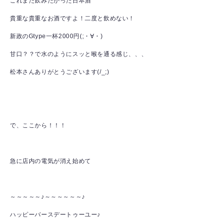
これまた飲みたかった日本酒
貴重な貴重なお酒ですよ！二度と飲めない！
新政のGtype一杯2000円(;・∀・)
甘口？？で水のようにスッと喉を通る感じ、、、
松本さんありがとうございます(/_;)
で、ここから！！！
急に店内の電気が消え始めて
～～～～～♪～～～～～～♪
ハッピーバースデートゥーユー♪