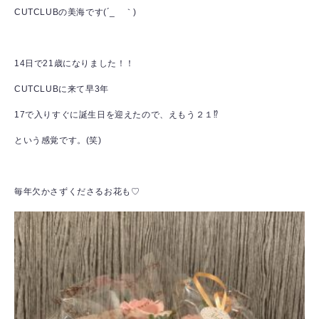
CUTCLUBの美海です(´_ゝ｀)
14日で21歳になりました！！
CUTCLUBに来て早3年
17で入りすぐに誕生日を迎えたので、えもう２１⁉
という感覚です。(笑)
毎年欠かさずくださるお花も♡