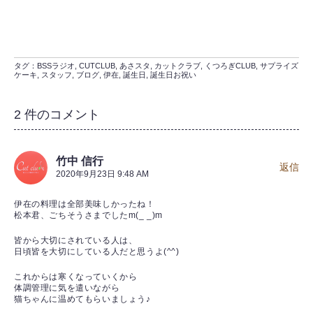
タグ：
BSSラジオ
,
CUTCLUB
,
あさスタ
,
カットクラブ
,
くつろぎCLUB
,
サプライズ
ケーキ
,
スタッフ
,
ブログ
,
伊在
,
誕生日
,
誕生日お祝い
2 件のコメント
竹中 信行
返信
2020年9月23日 9:48 AM
伊在の料理は全部美味しかったね！
松本君、ごちそうさまでしたm(_ _)m
皆から大切にされている人は、
日頃皆を大切にしている人だと思うよ(^^)
これからは寒くなっていくから
体調管理に気を遣いながら
猫ちゃんに温めてもらいましょう♪