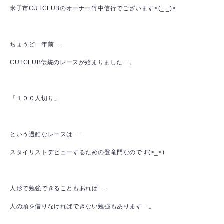
米子市CUTCLUBのオーナー竹中信行でございます<(_ _)>
ちょうど一年前･･･
CUTCLUB伝統のレースが始まりました･･。
「１００人切り」
という過酷なレースは･･･
スタイリストデビューするための登竜門なのです(>_<)
人形で勉強できることもあれば･･･
人の頭を借りなければできない勉強もあります･･。