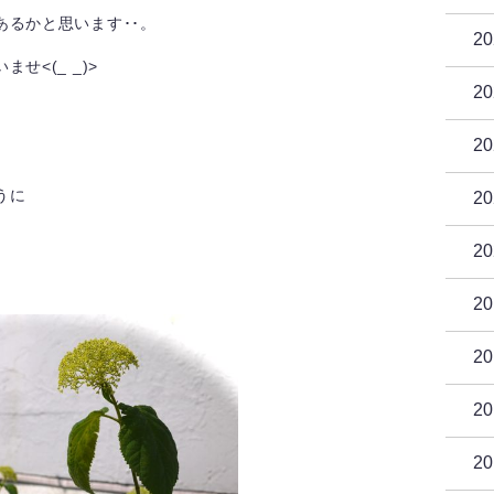
るかと思います･･。
2
<(_ _)>
2
2
うに
2
2
2
2
2
2