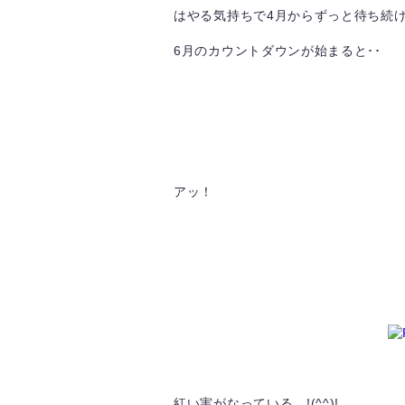
はやる気持ちで4月からずっと待ち続け･
6月のカウントダウンが始まると･･
アッ！
紅い実がなっている !(^^)!