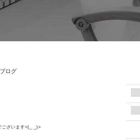
UBブログ
ざいます<(_ _)>