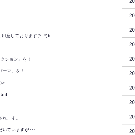
2
2
2
用意しております(^_^)b
2
2
レクション」を！
パーマ」を！
2
)>
2
html
2
2
されます。
いていますが･･･
2