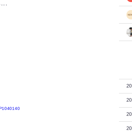
･･
2
2
2
2