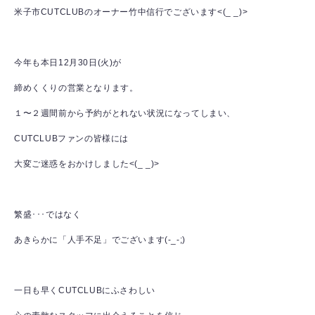
米子市CUTCLUBのオーナー竹中信行でございます<(_ _)>
今年も本日12月30日(火)が
締めくくりの営業となります。
１〜２週間前から予約がとれない状況になってしまい、
CUTCLUBファンの皆様には
大変ご迷惑をおかけしました<(_ _)>
繁盛･･･ではなく
あきらかに「人手不足」でございます(-_-;)
一日も早くCUTCLUBにふさわしい