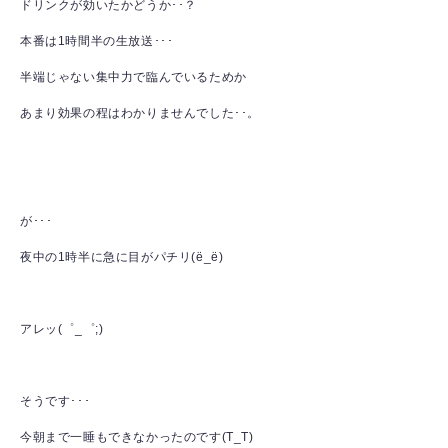
ドリンクが効いたかどうか･･？
本番は1時間半の生放送･･･
半端じゃない集中力で臨んでいるためか
あまり効果の程はわかりませんでした･･。
が･･･
夜中の1時半に急に目がパチリ(ё_ё)
アレッ(゜_゜;)
そうです･･･
今朝まで一睡もできなかったのです(T_T)