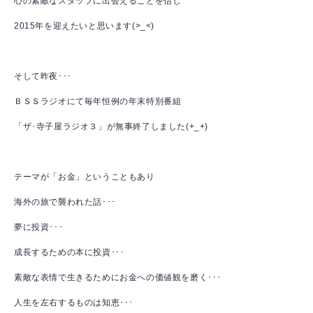
心の素敵なスタッフに出会えることを信じ
2015年を迎えたいと思います(>_<)
そして昨夜･･･
ＢＳＳラジオにて毎年恒例の年末特別番組
「ザ･寺子屋ラジオ３」が無事終了しました(+_+)
テーマが「お金」ということもあり
海外の旅で襲われた話･･･
夢に投資･･･
成長するための本に投資･･･
素敵な表情で生きるためにお金への価値観を磨く･･･
人生を左右するものは知恵･･･