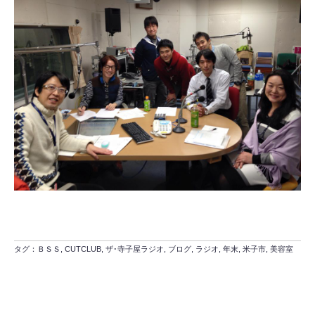
タグ：
ＢＳＳ
,
CUTCLUB
,
ザ･寺子屋ラジオ
,
ブログ
,
ラジオ
,
年末
,
米子市
,
美容室