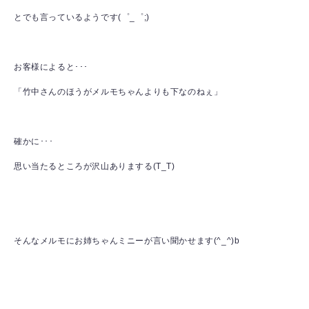
とでも言っているようです(゜_゜;)
お客様によると･･･
「竹中さんのほうがメルモちゃんよりも下なのねぇ」
確かに･･･
思い当たるところが沢山ありまする(T_T)
そんなメルモにお姉ちゃんミニーが言い聞かせます(^_^)b