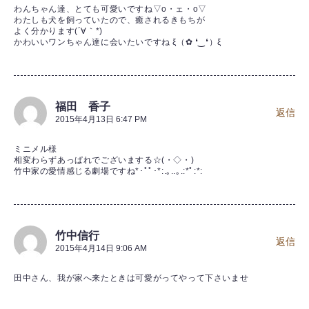
わんちゃん達、とても可愛いですね▽o・ェ・o▽
わたしも犬を飼っていたので、癒されるきもちが
よく分かります(´∀｀*)
かわいいワンちゃん達に会いたいですね ξ（✿ ❛‿❛）ξ
福田 香子
返信
2015年4月13日 6:47 PM
ミニメル様
相変わらずあっぱれでございまする☆(・◇・)
竹中家の愛情感じる劇場ですね*･ﾟﾟ･*:.｡..｡.:*ﾟ:*:
竹中信行
返信
2015年4月14日 9:06 AM
田中さん、我が家へ来たときは可愛がってやって下さいませ