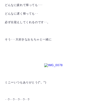
どんなに疲れて帰っても･･･
どんなに遅く帰っても･･
必ず出迎えしてくれるのです･･。
そう･･･大好きなおもちゃと一緒に
ミニーいつもありがとう(^。^)
･･?･･?･･?･･?･･?