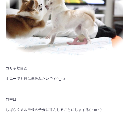
コリャ駄目だ･･･
ミニーでも躾は無理みたいです(-_-;)
竹中は･･･
しばらくメルモ様の子分に甘んじることにしまする(・ω・)