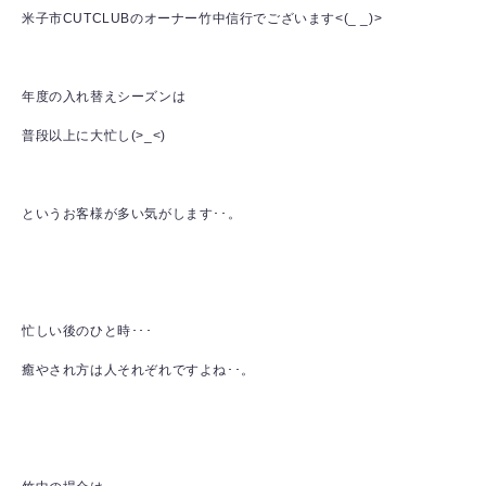
米子市CUTCLUBのオーナー竹中信行でございます<(_ _)>
年度の入れ替えシーズンは
普段以上に大忙し(>_<)
というお客様が多い気がします･･。
忙しい後のひと時･･･
癒やされ方は人それぞれですよね･･。