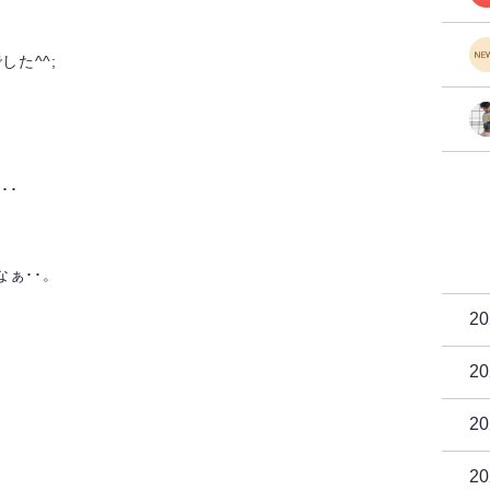
した^^;
？
･･
ぁ･･。
2
2
2
2