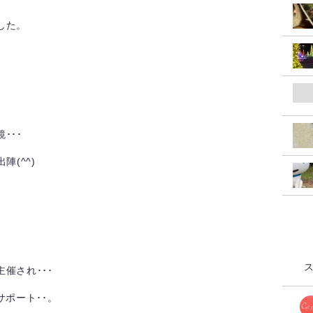
した。
･･･
(^^)
催され･･･
サポート･･。