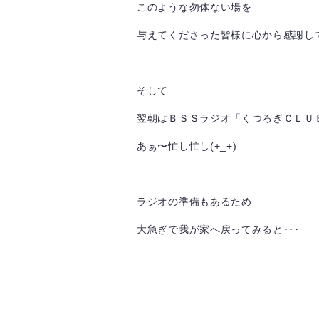
このような勿体ない場を
与えてくださった皆様に心から感謝してい
そして
翌朝はＢＳＳラジオ「くつろぎＣＬＵＢ
あぁ〜忙し忙し(+_+)
ラジオの準備もあるため
大急ぎで我が家へ戻ってみると･･･