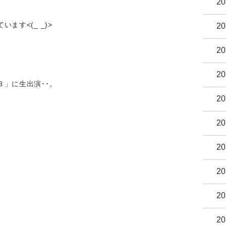
2
ます<(_ _)>
2
2
2
」に生出演･･。
2
2
2
2
2
2