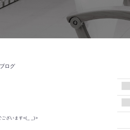
UBブログ
ざいます<(_ _)>