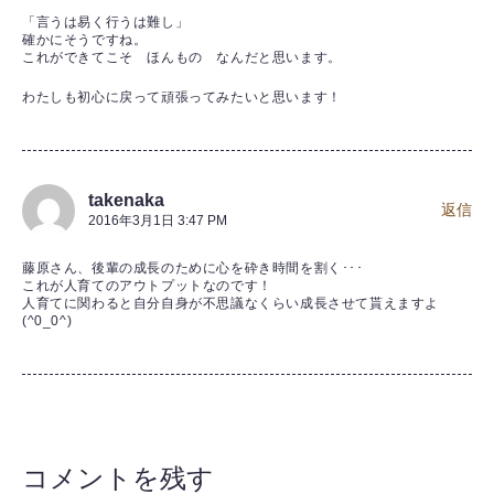
「言うは易く行うは難し」
確かにそうですね。
これができてこそ ほんもの なんだと思います。
わたしも初心に戻って頑張ってみたいと思います！
takenaka
返信
2016年3月1日 3:47 PM
藤原さん、後輩の成長のために心を砕き時間を割く･･･
これが人育てのアウトプットなのです！
人育てに関わると自分自身が不思議なくらい成長させて貰えますよ
(^0_0^)
コメントを残す