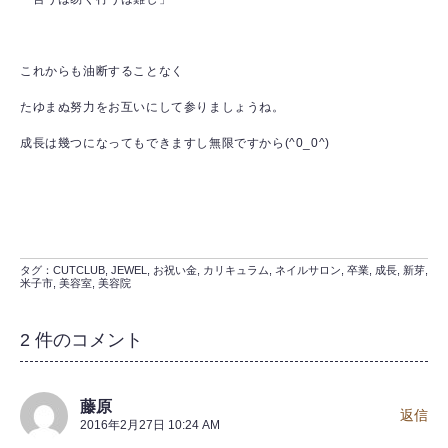
これからも油断することなく
たゆまぬ努力をお互いにして参りましょうね。
成長は幾つになってもできますし無限ですから(^0_0^)
タグ：
CUTCLUB
,
JEWEL
,
お祝い金
,
カリキュラム
,
ネイルサロン
,
卒業
,
成長
,
新芽
,
米子市
,
美容室
,
美容院
2 件のコメント
藤原
返信
2016年2月27日 10:24 AM