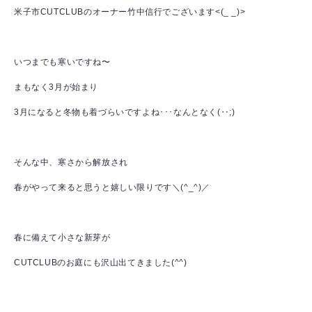
米子市CUTCLUBのオーナー竹中信行でございます<(_ _)>
いつまでも寒いですね〜
まもなく3月が始まり
3月になると冬物も着づらいですよね･･･なんとなく(‥;)
そんな中、寒さから解放され
春がやって来ると思うと嬉しい限りです＼(^_^)／
春に備えて小さな新芽が
CUTCLUBのお庭にも沢山出てきました(^^)