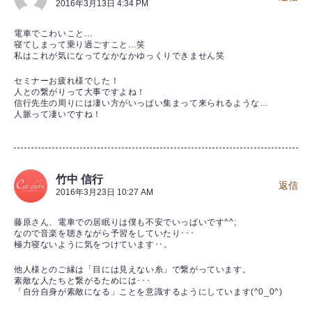
2016年3月13日 4:34 PM
電車でこわいこと…
寝てしまって乗り過ごすこと…笑
私はこれが気になってなかなかゆっくりできません笑
セミナーお疲れ様でした！
人との繋がりって大事ですよね！
信行先生の周りには凄い方がいっぱい集まって来られるような…
人脈って凄いですね！
竹中 信行
返信
2016年3月23日 10:27 AM
藤原さん、電車での居眠りは僕も不安でいっぱいです^^;
なので音楽を聴きながら予習をしていたり･･･
極力寝ないように気をつけています･･。
他人様とのご縁は「目には見えない糸」で繋がっています。
素敵な人たちと繋がるためには･･･
「自分自身が素敵になる」ことを意識するようにしています(^0_0^)