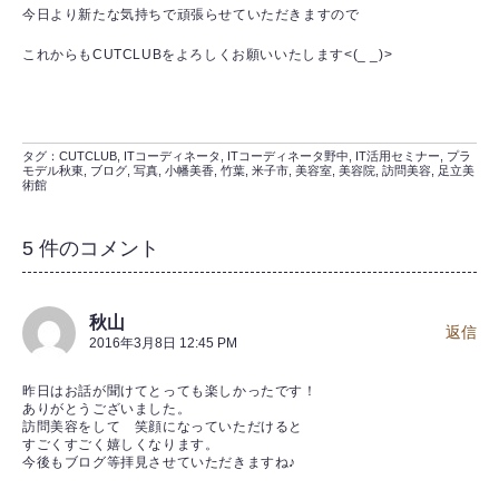
今日より新たな気持ちで頑張らせていただきますので
これからもCUTCLUBをよろしくお願いいたします<(_ _)>
タグ：
CUTCLUB
,
ITコーディネータ
,
ITコーディネータ野中
,
IT活用セミナー
,
プラ
モデル秋東
,
ブログ
,
写真
,
小幡美香
,
竹葉
,
米子市
,
美容室
,
美容院
,
訪問美容
,
足立美
術館
5 件のコメント
秋山
返信
2016年3月8日 12:45 PM
昨日はお話が聞けてとっても楽しかったです！
ありがとうございました。
訪問美容をして 笑顔になっていただけると
すごくすごく嬉しくなります。
今後もブログ等拝見させていただきますね♪