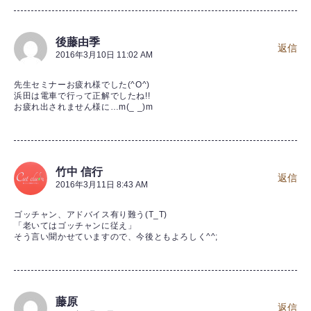
後藤由季
返信
2016年3月10日 11:02 AM
先生セミナーお疲れ様でした(^O^)
浜田は電車で行って正解でしたね!!
お疲れ出されません様に…m(_ _)m
竹中 信行
返信
2016年3月11日 8:43 AM
ゴッチャン、アドバイス有り難う(T_T)
「老いてはゴッチャンに従え」
そう言い聞かせていますので、今後ともよろしく^^;
藤原
返信