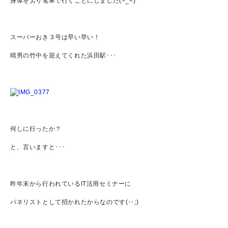
身体を労り電車で行くことにしました(>_<)
スーパーおき３号は早い早い！
晴男の竹中を迎えてくれた浜田駅･･･
何しに行ったか？
と、言いますと･･･
昨年末から行われているIT活用セミナーに
パネリストとして招かれたからなのです(‥;)