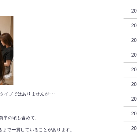
2
2
2
2
2
2
」タイプではありませんが･･･
2
2
代前半の頃も含めて、
2
るまで一貫していることがあります。