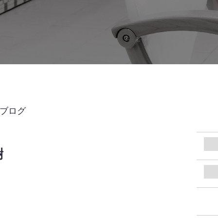
UBブログ
謝