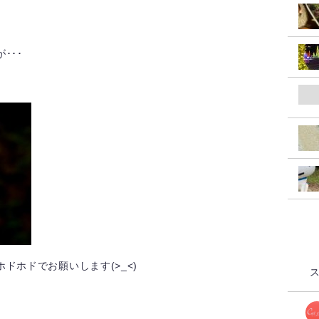
･･･
ドホドでお願いします(>_<)