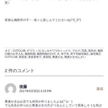
笑）
皆様も梅雨空の下･･･色々と楽しんでくださいね(^0_0^)
タグ：
CUTCLUB
,
チワワ
,
パピヨン＆チワワのミックス
,
ブログ
,
写真
,
室内犬
,
梅雨
の髪のお手入れ
,
梅雨時期
,
梅雨時期のCUT
,
犬
,
米子市
,
米子市縮毛矯正
,
縮毛矯正
CUTCLUB
,
美容室
,
美容室米子
,
美容院
,
蕎麦がき
,
蕎麦がきぜんざい
2 件のコメント
後藤
返信
2017年6月30日 4:19 PM
蕎麦がきはお店でも何回か作りましたよね(*´ω｀)
でも先生が作られた蕎麦がきの方がつるんとしていて美味しそうな気が