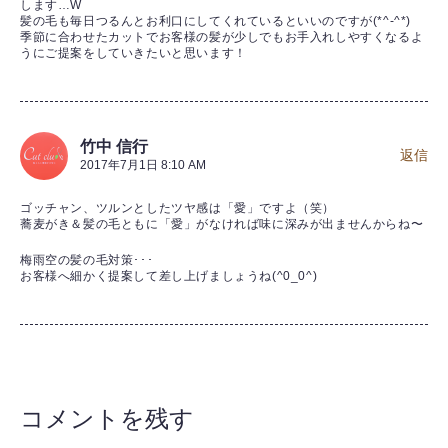
します…W
髪の毛も毎日つるんとお利口にしてくれているといいのですが(*^-^*)
季節に合わせたカットでお客様の髪が少しでもお手入れしやすくなるよ
うにご提案をしていきたいと思います！
竹中 信行
返信
2017年7月1日 8:10 AM
ゴッチャン、ツルンとしたツヤ感は「愛」ですよ（笑）
蕎麦がき＆髪の毛ともに「愛」がなければ味に深みが出ませんからね〜
梅雨空の髪の毛対策･･･
お客様へ細かく提案して差し上げましょうね(^0_0^)
コメントを残す