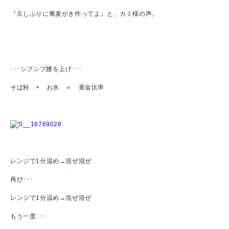
『久しぶりに蕎麦がき作ってよ』と、カミ様の声。
･･･シブシブ腰を上げ･･･
そば粉 + お水 ＝ 黄金比率
レンジで1分温め→混ぜ混ぜ
再び･･･
レンジで1分温め→混ぜ混ぜ
もう一度･･･