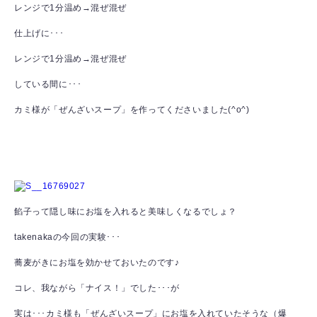
レンジで1分温め→混ぜ混ぜ
仕上げに･･･
レンジで1分温め→混ぜ混ぜ
している間に･･･
カミ様が「ぜんざいスープ」を作ってくださいました(^o^)
餡子って隠し味にお塩を入れると美味しくなるでしょ？
takenakaの今回の実験･･･
蕎麦がきにお塩を効かせておいたのです♪
コレ、我ながら「ナイス！」でした･･･が
実は･･･カミ様も「ぜんざいスープ」にお塩を入れていたそうな（爆