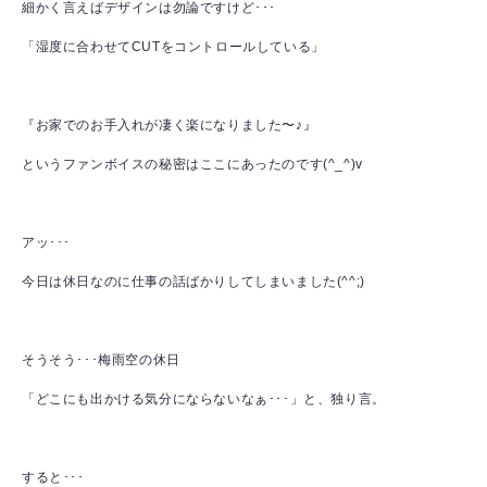
細かく言えばデザインは勿論ですけど･･･
「湿度に合わせてCUTをコントロールしている」
『お家でのお手入れが凄く楽になりました〜♪』
というファンボイスの秘密はここにあったのです(^_^)v
アッ･･･
今日は休日なのに仕事の話ばかりしてしまいました(^^;)
そうそう･･･梅雨空の休日
「どこにも出かける気分にならないなぁ･･･」と、独り言。
すると･･･