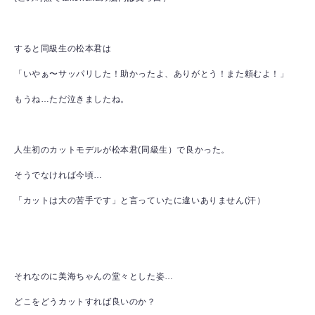
すると同級生の松本君は
「いやぁ〜サッパリした！助かったよ、ありがとう！また頼むよ！」
もうね…ただ泣きましたね。
人生初のカットモデルが松本君(同級生）で良かった。
そうでなければ今頃…
「カットは大の苦手です」と言っていたに違いありません(汗）
それなのに美海ちゃんの堂々とした姿…
どこをどうカットすれば良いのか？