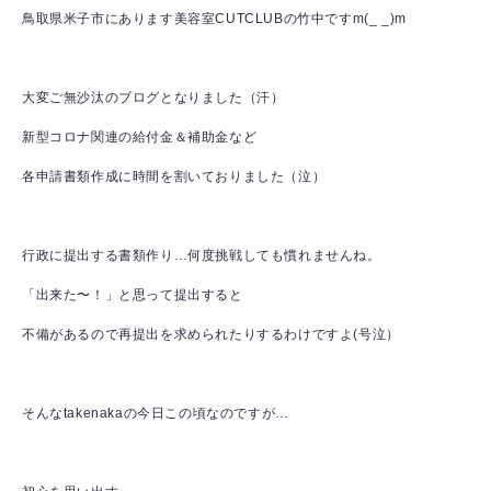
鳥取県米子市にあります美容室CUTCLUBの竹中ですm(_ _)m
大変ご無沙汰のブログとなりました（汗）
新型コロナ関連の給付金＆補助金など
各申請書類作成に時間を割いておりました（泣）
行政に提出する書類作り…何度挑戦しても慣れませんね。
「出来た〜！」と思って提出すると
不備があるので再提出を求められたりするわけですよ(号泣）
そんなtakenakaの今日この頃なのですが…