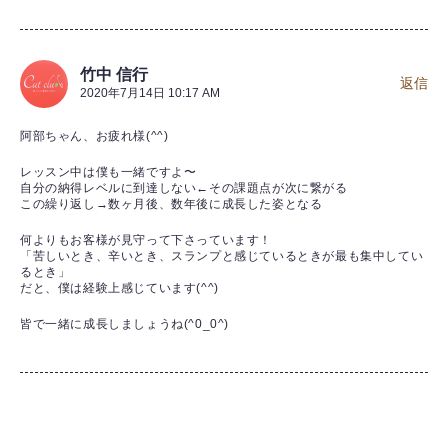
竹中 信行
返信
2020年7月14日 10:17 AM
阿部ちゃん、お疲れ様(^^)
レッスン中は僕も一緒ですよ〜
自分の納得レベルに到達しない←その課題点が次に繋がる
この繰り返し→数ヶ月後、数年後に成長した姿となる
何よりもお客様が見守って下さっています！
「苦しいとき、辛いとき、スランプと感じているときが最も集中してい
るとき」
だと、僕は経験上感じています(^^)
皆で一緒に成長しましょうね(^0_0^)