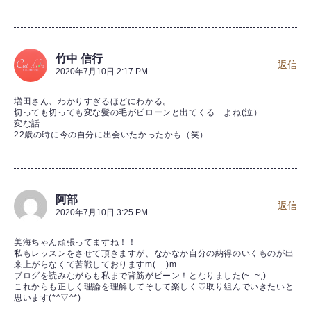
竹中 信行
返信
2020年7月10日 2:17 PM
増田さん、わかりすぎるほどにわかる。
切っても切っても変な髪の毛がビローンと出てくる…よね(泣）
変な話…
22歳の時に今の自分に出会いたかったかも（笑）
阿部
返信
2020年7月10日 3:25 PM
美海ちゃん頑張ってますね！！
私もレッスンをさせて頂きますが、なかなか自分の納得のいくものが出
来上がらなくて苦戦しておりますm(__)m
ブログを読みながらも私まで背筋がピーン！となりました(~_~;)
これからも正しく理論を理解してそして楽しく♡取り組んでいきたいと
思います(*^▽^*)