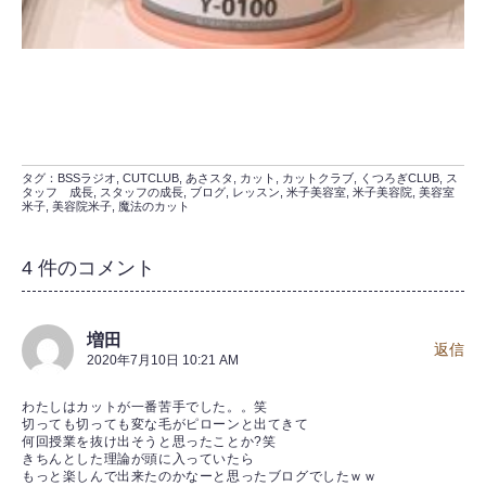
タグ：
BSSラジオ
,
CUTCLUB
,
あさスタ
,
カット
,
カットクラブ
,
くつろぎCLUB
,
ス
タッフ 成長
,
スタッフの成長
,
ブログ
,
レッスン
,
米子美容室
,
米子美容院
,
美容室
米子
,
美容院米子
,
魔法のカット
4 件のコメント
増田
返信
2020年7月10日 10:21 AM
わたしはカットが一番苦手でした。。笑
切っても切っても変な毛がピローンと出てきて
何回授業を抜け出そうと思ったことか?笑
きちんとした理論が頭に入っていたら
もっと楽しんで出来たのかなーと思ったブログでしたｗｗ