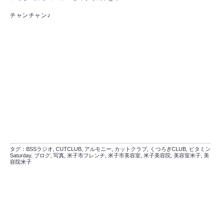
チャンチャン♪
タグ：
BSSラジオ
,
CUTCLUB
,
アルモニー
,
カットクラブ
,
くつろぎCLUB
,
ビタミン
Saturday
,
ブログ
,
写真
,
米子市フレンチ
,
米子市美容室
,
米子美容院
,
美容室米子
,
美
容院米子