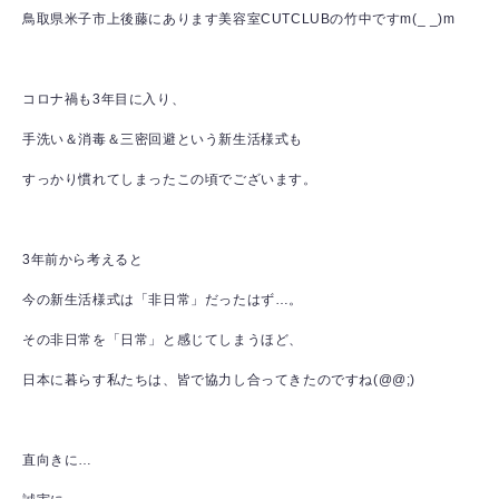
鳥取県米子市上後藤にあります美容室CUTCLUBの竹中ですm(_ _)m
コロナ禍も3年目に入り、
手洗い＆消毒＆三密回避という新生活様式も
すっかり慣れてしまったこの頃でございます。
3年前から考えると
今の新生活様式は「非日常」だったはず…。
その非日常を「日常」と感じてしまうほど、
日本に暮らす私たちは、皆で協力し合ってきたのですね(@@;)
直向きに…