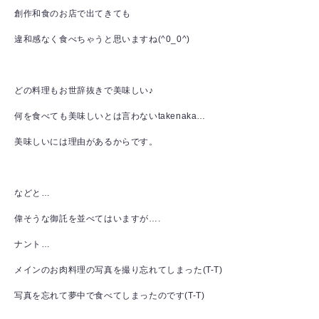
創作和食のお店で出てきても
違和感なく食べちゃうと思いますね(^0_0^)
どの料理もお世辞抜きで美味しい♪
何を食べても美味しいとは言わないtakenaka…
美味しいには理由があるからです。
などと…
偉そうな御託を並べてはいますが….
ナント…
メインのお肉料理の写真を撮り忘れてしまった(T-T)
写真を忘れて夢中で食べてしまったのです(T-T)