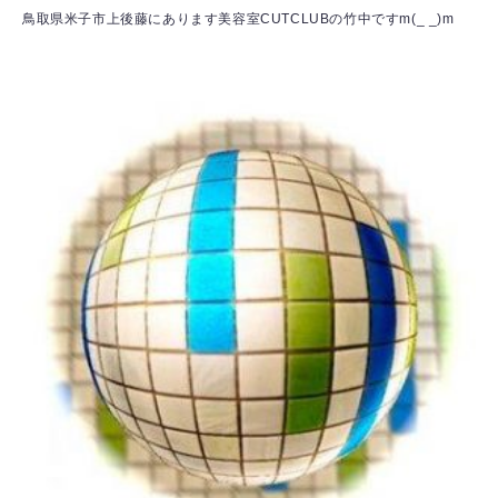
鳥取県米子市上後藤にあります美容室CUTCLUBの竹中ですm(_ _)m