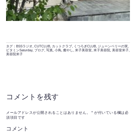
タグ：
BSSラジオ
,
CUTCLUB
,
カットクラブ
,
くつろぎCLUB
,
ジューンベリーの実
,
ビタミンSaturday
,
ブログ
,
写真
,
小鳥
,
癒やし
,
米子美容室
,
米子美容院
,
美容室米子
,
美容院米子
コメントを残す
メールアドレスが公開されることはありません。
*
が付いている欄は必
須項目です
コメント