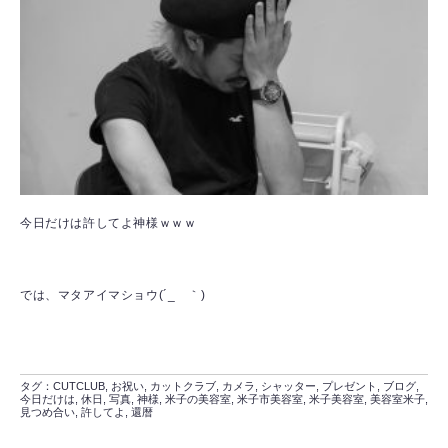
今日だけは許してよ神様ｗｗｗ
では、マタアイマショウ(´_ゝ｀)
タグ：
CUTCLUB
,
お祝い
,
カットクラブ
,
カメラ
,
シャッター
,
プレゼント
,
ブログ
,
今日だけは
,
休日
,
写真
,
神様
,
米子の美容室
,
米子市美容室
,
米子美容室
,
美容室米子
,
見つめ合い
,
許してよ
,
還暦