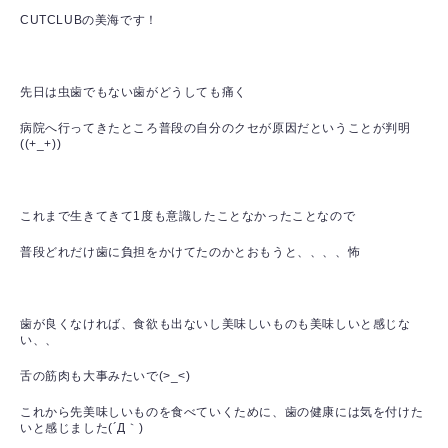
CUTCLUBの美海です！
先日は虫歯でもない歯がどうしても痛く
病院へ行ってきたところ普段の自分のクセが原因だということが判明
((+_+))
これまで生きてきて1度も意識したことなかったことなので
普段どれだけ歯に負担をかけてたのかとおもうと、、、、怖
歯が良くなければ、食欲も出ないし美味しいものも美味しいと感じな
い、、
舌の筋肉も大事みたいで(>_<)
これから先美味しいものを食べていくために、歯の健康には気を付けた
いと感じました(´Д｀)