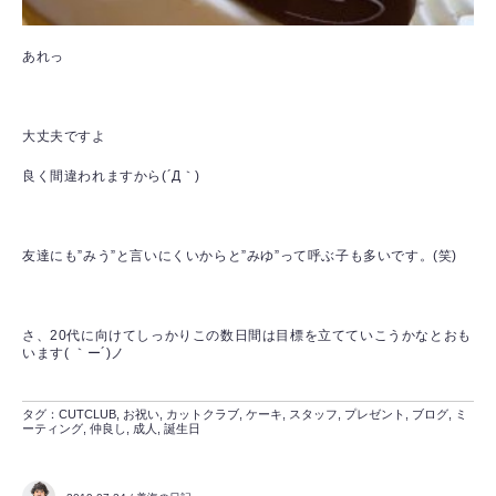
あれっ
大丈夫ですよ
良く間違われますから(´Д｀)
友達にも”みう”と言いにくいからと”みゆ”って呼ぶ子も多いです。(笑)
さ、20代に向けてしっかりこの数日間は目標を立てていこうかなとおも
います( ｀ー´)ノ
タグ：
CUTCLUB
,
お祝い
,
カットクラブ
,
ケーキ
,
スタッフ
,
プレゼント
,
ブログ
,
ミ
ーティング
,
仲良し
,
成人
,
誕生日