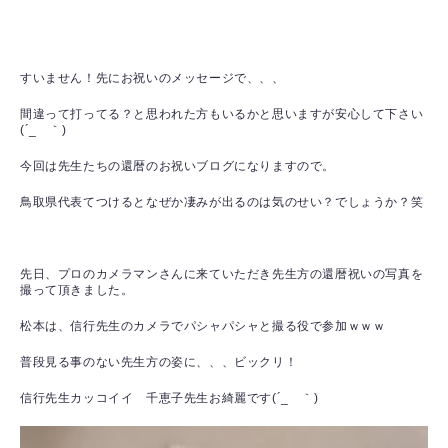
すいません！先にお祝いのメッセージで、、、
間違って打ってる？と思われた方もいるかと思いますが安心して下さい
(´_ゝ｀)
今回は先生たちの還暦のお祝いブログになりますので。
鳥取県代表てつけるとなぜか凄みが出るのは気のせい？でしょうか？笑
先日、プロのカメラマンさんに来ていただき先生方の還暦祝いの写真を
撮って頂きました。
松本は、信行先生のカメラでパシャパシャと撮る役で参加ｗｗｗ
普段見る事のない先生方の姿に、、、ビックリ！
信行先生カッコイイ 千恵子先生お綺麗です(´_ゝ｀)