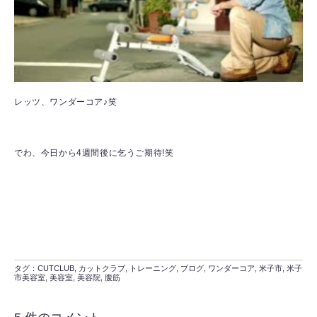
レッツ、ワンダーコア♪笑
でわ、今日から4週間後に乞うご期待!笑
タグ：
CUTCLUB
,
カットクラブ
,
トレーニング
,
ブログ
,
ワンダーコア
,
米子市
,
米子
市美容室
,
美容室
,
美容院
,
腹筋