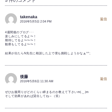
5 件のコメント
takenaka
返信
2016年5月5日 2:04 PM
4週間後のブログ･･･
楽しみにしてるよ〜！
期待してるよ〜〜〜！
観察もしてるよ〜〜！
結果が出たらN先生に相談した上で僕も挑戦しようかなぁ^^;
後藤
返信
2016年5月6日 11:30 AM
ぜひお腹周りがどのくらい締まるのか教えて下さいm(._.)m
そして効果があれば貸出してね～（笑）