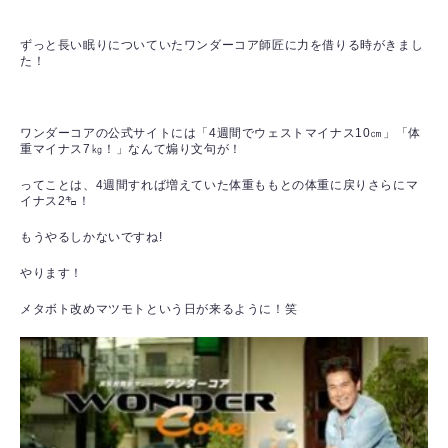
ずっと長い眠りについていたワンダーコア師匠に力を借りる時がきまし
た！
ワンダーコアの
公式サイトには「4週間でウェストマイナス10㎝」「体
重マイナス7㎏！」なんて煽り文句が！
ってことは、4週間すれば増えていた体重ももとの体重に戻りさらにマ
イナス2㌔！
もうやるしかないですね!
やります！
メタボト改めマツモトという日が来るように！笑