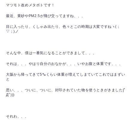
マツモト改めメタボトです！
最近、黄砂やPM2.5が飛び交ってますね、、、
目に入ったり、くしゃみ出たり、色々とこの時期は大変ですねヽ(；
▽；)ノ
そんな中、僕は一番気になることができまして、、、
それは、、、やはり自分のおなかが、、、いやお腹と体重です、、、
大阪から帰ってきて5㌔くらい体重が増えてしまていてこれではまずい
と
思い、、、ついに、ついに、封印されていた物を使うときがきました|ﾟ
Дﾟ)))
それわ、、、