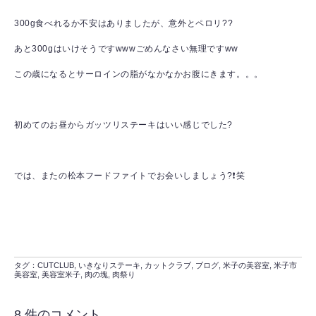
300g食べれるか不安はありましたが、意外とペロリ??
あと300gはいけそうですwwwごめんなさい無理ですww
この歳になるとサーロインの脂がなかなかお腹にきます。。。
初めてのお昼からガッツリステーキはいい感じでした?
では、またの松本フードファイトでお会いしましょう?❗️笑
タグ：
CUTCLUB
,
いきなりステーキ
,
カットクラブ
,
ブログ
,
米子の美容室
,
米子市
美容室
,
美容室米子
,
肉の塊
,
肉祭り
8 件のコメント