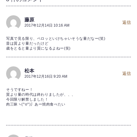
藤原
返信
2017年12月14日 10:16 AM
写真で見る限り、ペロッといけちゃいそうな量だなー(笑)
昔は質より量だったけど
歳をとると量より質になるよねー(笑)
松本
返信
2017年12月16日 9:20 AM
そうですねー！
質より量の時代は終わりましたが、、、
今回限り解禁しました！
肉三昧ヽ(^o^)丿あー焼肉食べたい