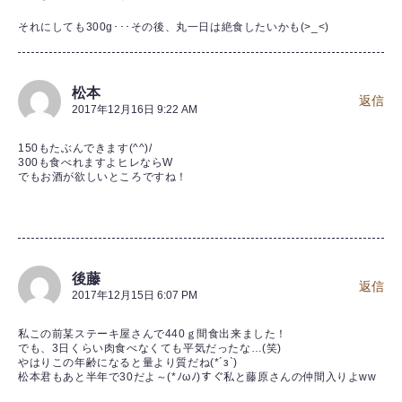
それにしても300g･･･その後、丸一日は絶食したいかも(>_<)
松本
返信
2017年12月16日 9:22 AM
150もたぶんできます(^^)/
300も食べれますよヒレならW
でもお酒が欲しいところですね！
後藤
返信
2017年12月15日 6:07 PM
私この前某ステーキ屋さんで440ｇ間食出来ました！
でも、3日くらい肉食べなくても平気だったな…(笑)
やはりこの年齢になると量より質だね(*´з`)
松本君もあと半年で30だよ～(*ﾉωﾉ)すぐ私と藤原さんの仲間入りよww