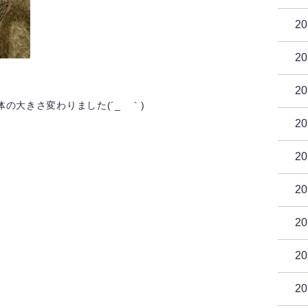
2
2
2
の大きさ変わりました(´_ゝ｀)
2
2
2
2
2
2