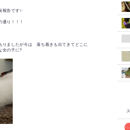
況報告です✨
の通り！！！
ありましたが今は 落ち着きも出てきてどこに
な女の子に?