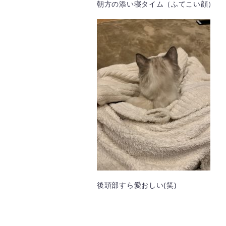
朝方の添い寝タイム（ふてこい顔）
後頭部すら愛おしい(笑)