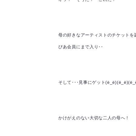
母の好きなアーティストのチケットを調
ぴあ会員にまで入り･･
そして･･･見事にゲット(ё_ё)(ё_ё)(ё_
かけがえのない大切な二人の母へ！