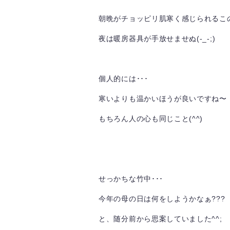
朝晩がチョッピリ肌寒く感じられるこの
夜は暖房器具が手放せませぬ(-_-;)
個人的には･･･
寒いよりも温かいほうが良いですね〜
もちろん人の心も同じこと(^^)
せっかちな竹中･･･
今年の母の日は何をしようかなぁ???
と、随分前から思案していました^^;