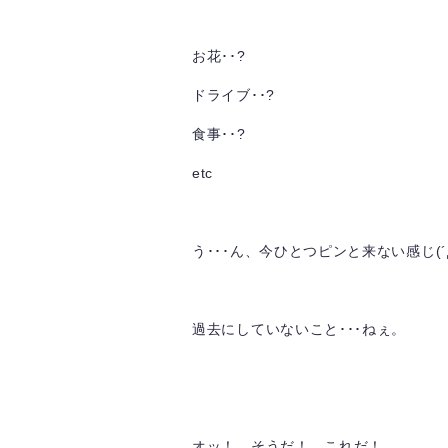
お花･･?
ドライブ･･?
食事･･?
etc
う･･･ん、今ひとつピンと来ない感じ(´
過去にしていないこと･･･ねぇ。
オッ！ そうだ！ これだ！