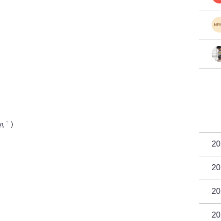
д｀)
2
2
2
2