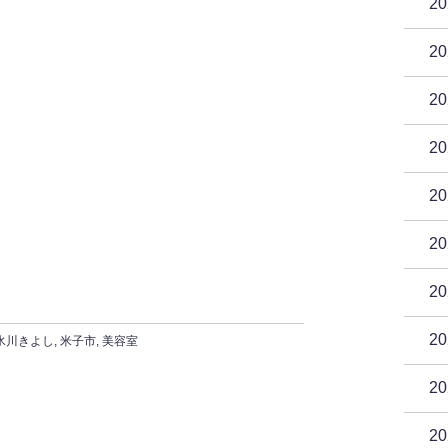
2
2
2
2
2
2
2
2
氷川きよし
,
米子市
,
美容室
2
2