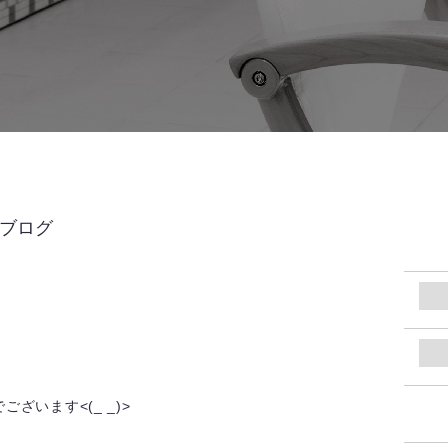
UBブログ
ざいます<(_ _)>