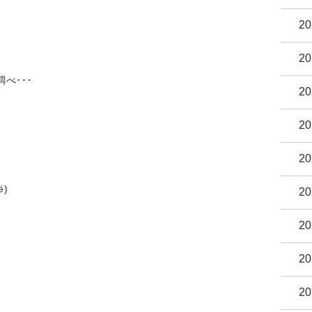
2
2
べ･･･
2
2
2
ё)
2
2
2
2