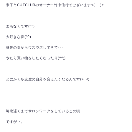
米子市CUTCLUBのオーナー竹中信行でございます<(_ _)>
まもなくです(^^)
大好きな春(^^)
身体の奥からウズウズしてきて･･･
やたら買い物をしたくなったり(^^;)
とにかく冬支度の自分を変えたくなるんです(>_<)
毎晩遅くまでサロンワークをしているこの頃･･･
ですが･･。