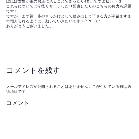
ぼほぼ女性が主のお店に入ることであったりetc…ですよね(・・;)
これらについては今後リサーチしたり配慮したりのこちらの努力も課題
です！
ですが、まず第一歩のきっかけとして踏み出して下さる方が今後ますま
す増えられるように、動いていきたいですヽ(*´∀｀)ノ
ありがとうございました。
コメントを残す
メールアドレスが公開されることはありません。
*
が付いている欄は必
須項目です
コメント