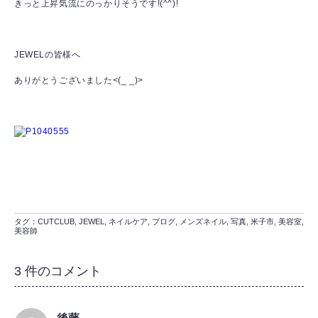
きっと上昇気流にのっかりそうです!(^^)!
JEWELの皆様へ
ありがとうございました<(_ _)>
タグ：
CUTCLUB
,
JEWEL
,
ネイルケア
,
ブログ
,
メンズネイル
,
写真
,
米子市
,
美容室
,
美容師
3 件のコメント