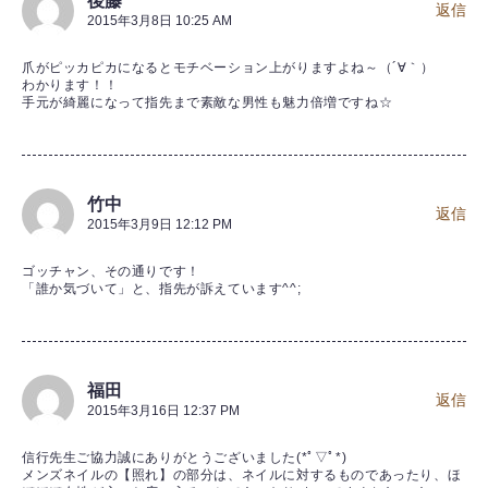
後藤
返信
2015年3月8日 10:25 AM
爪がピッカピカになるとモチベーション上がりますよね～（´∀｀）
わかります！！
手元が綺麗になって指先まで素敵な男性も魅力倍増ですね☆
竹中
返信
2015年3月9日 12:12 PM
ゴッチャン、その通りです！
「誰か気づいて」と、指先が訴えています^^;
福田
返信
2015年3月16日 12:37 PM
信行先生ご協力誠にありがとうございました(*ﾟ▽ﾟ*)
メンズネイルの【照れ】の部分は、ネイルに対するものであったり、ほ