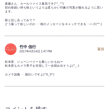
後藤さん、カールツァイス最高です(*^_^*)
切れ味鋭い持ち味というよりは柔らかい印象の写真が撮れるように思い
ます。
桜と話し合ってみて？
どう撮って欲しいのか･･･桜のメッセージをキャッチできる･･ハズ(^^;)
竹中 信行
返信
2017年4月14日 1:47 PM
松本君、ジューンベリーも難しいかもね〜
松本君もカメラ男子を目指して一歩踏み出そうよ(^_-)
カメラ談義･･･面白いですよ(^0_0^)