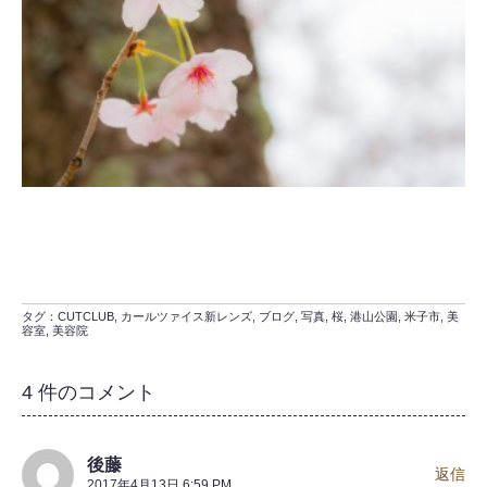
タグ：
CUTCLUB
,
カールツァイス新レンズ
,
ブログ
,
写真
,
桜
,
港山公園
,
米子市
,
美
容室
,
美容院
4 件のコメント
後藤
返信
2017年4月13日 6:59 PM