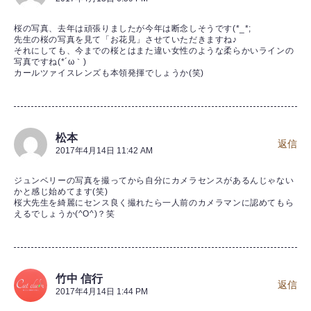
桜の写真、去年は頑張りましたが今年は断念しそうです(*_*;
先生の桜の写真を見て「お花見」させていただきますね♪
それにしても、今までの桜とはまた違い女性のような柔らかいラインの
写真ですね(*´ω｀)
カールツァイスレンズも本領発揮でしょうか(笑)
松本
返信
2017年4月14日 11:42 AM
ジュンベリーの写真を撮ってから自分にカメラセンスがあるんじゃない
かと感じ始めてます(笑)
桜大先生を綺麗にセンス良く撮れたら一人前のカメラマンに認めてもら
えるでしょうか(^O^)？笑
竹中 信行
返信
2017年4月14日 1:44 PM