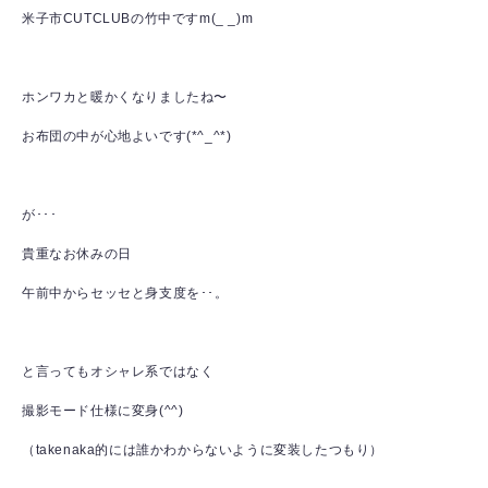
米子市CUTCLUBの竹中ですm(_ _)m
ホンワカと暖かくなりましたね〜
お布団の中が心地よいです(*^_^*)
が･･･
貴重なお休みの日
午前中からセッセと身支度を･･。
と言ってもオシャレ系ではなく
撮影モード仕様に変身(^^)
（takenaka的には誰かわからないように変装したつもり）