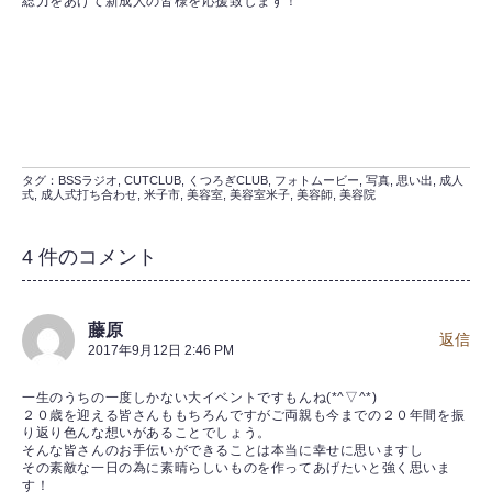
総力をあげて新成人の皆様を応援致します！
タグ：
BSSラジオ
,
CUTCLUB
,
くつろぎCLUB
,
フォトムービー
,
写真
,
思い出
,
成人
式
,
成人式打ち合わせ
,
米子市
,
美容室
,
美容室米子
,
美容師
,
美容院
4 件のコメント
藤原
返信
2017年9月12日 2:46 PM
一生のうちの一度しかない大イベントですもんね(*^▽^*)
２０歳を迎える皆さんももちろんですがご両親も今までの２０年間を振
り返り色んな想いがあることでしょう。
そんな皆さんのお手伝いができることは本当に幸せに思いますし
その素敵な一日の為に素晴らしいものを作ってあげたいと強く思いま
す！