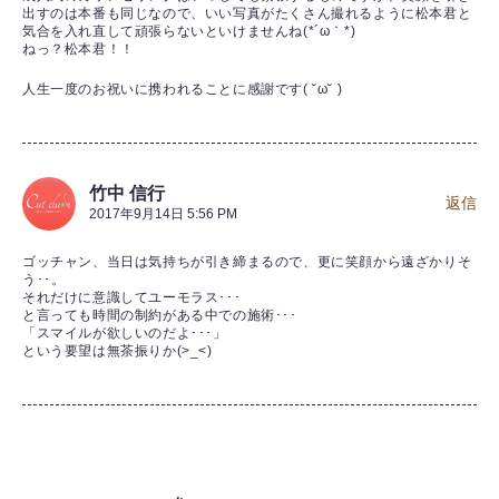
出すのは本番も同じなので、いい写真がたくさん撮れるように松本君と
気合を入れ直して頑張らないといけませんね(*´ω｀*)
ねっ？松本君！！
人生一度のお祝いに携われることに感謝です( ˘ω˘ )
竹中 信行
返信
2017年9月14日 5:56 PM
ゴッチャン、当日は気持ちが引き締まるので、更に笑顔から遠ざかりそ
う･･。
それだけに意識してユーモラス･･･
と言っても時間の制約がある中での施術･･･
「スマイルが欲しいのだよ･･･」
という要望は無茶振りか(>_<)