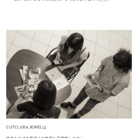
CUTCLUB＆JEWELは